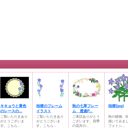
キキョウと黄色
桔梗のフレーム
秋の七草フレー
桔梗(jpg)
のレースの...
イラスト
ム 透過P...
ご覧いただきあり
ご覧いただきあり
ご来訪ありがとう
秋の植物、
がとうございま
がとうございま
ございます。四季
描いてみま
す。こちら...
す。こちら...
の花卉の...
フォトシ...