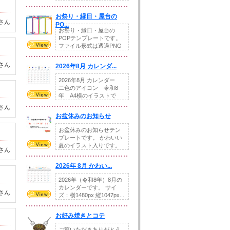
りの提...
お祭り・縁日・屋台の
さん
PO...
お祭り・縁日・屋台の
POPテンプレートです。
ファイル形式は透過PNG
です。---太め...
さん
2026年8月 カレンダ...
2026年8月 カレンダー
二色のアイコン 令和8
年 A4横のイラストで
す。8月をテ...
さん
お盆休みのお知らせ
お盆休みのお知らせテン
プレートです。 かわいい
夏のイラスト入りです。
さん
休業日の日付けを...
2026年 8月 かわい...
2026年（令和8年）8月の
カレンダーです。 サイ
さん
ズ：横1480px 縦1047px...
お好み焼きとコテ
ご覧いただきありがとう