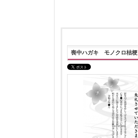
喪中ハガキ モノクロ桔梗（