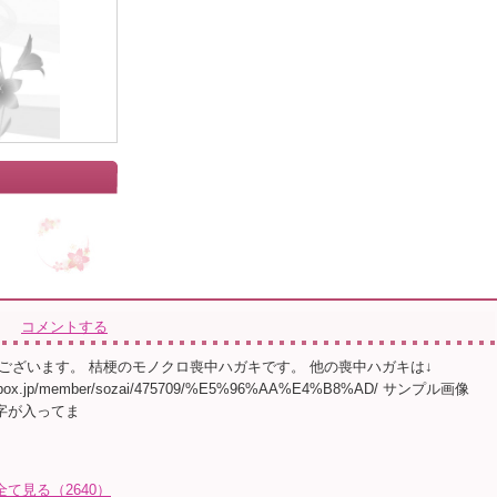
コメントする
ございます。 桔梗のモノクロ喪中ハガキです。 他の喪中ハガキは↓
lust-box.jp/member/sozai/475709/%E5%96%AA%E4%B8%AD/ サンプル画像
文字が入ってま
全て見る（2640）