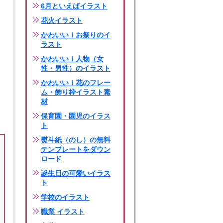
6月といえばイラスト
花火イラスト
かわいい！お祭りのイ
ラスト
かわいい！人物（女
性・男性）のイラスト
かわいい！花のフレー
ム・飾り枠イラスト素
材
保育園・園児のイラス
ト
熨斗紙（のし）の無料
テンプレートをダウン
ロード
誕生日の可愛いイラス
ト
学校のイラスト
職業 イラスト