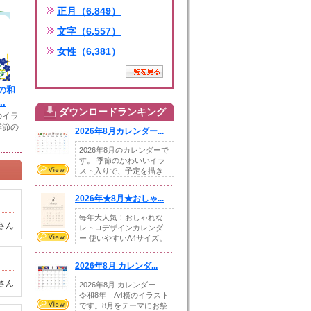
正月（6,849）
文字（6,557）
女性（6,381）
の和
.
ダウンロードランキング
のイラ
季節の
2026年8月カレンダー...
2026年8月のカレンダーで
す。 季節のかわいいイラ
スト入りで、予定を描き
込めるスペ...
2026年★8月★おしゃ...
毎年大人気！おしゃれな
さん
レトロデザインカレンダ
ー 使いやすいA4サイズ。
illust...
2026年8月 カレンダ...
さん
2026年8月 カレンダー
令和8年 A4横のイラスト
です。8月をテーマにお祭