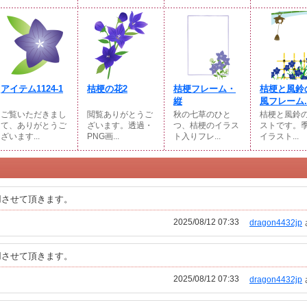
アイテム1124-1
桔梗の花2
桔梗フレーム・
桔梗と風鈴
縦
風フレーム..
ご覧いただきまし
閲覧ありがとうご
秋の七草のひと
桔梗と風鈴
て、ありがとうご
ざいます。透過・
つ、桔梗のイラス
ストです。
ざいます...
PNG画...
ト入りフレ...
イラスト...
用させて頂きます。
2025/08/12 07:33
dragon4432jp
用させて頂きます。
2025/08/12 07:33
dragon4432jp