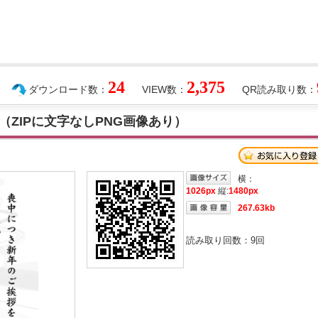
24
2,375
ダウンロード数：
VIEW数：
QR読み取り数：
ZIPに文字なしPNG画像あり）
横：
1026px
縦:
1480px
267.63kb
読み取り回数：
9
回