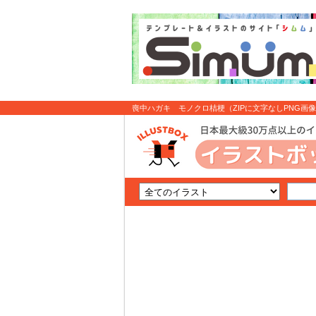
喪中ハガキ モノクロ桔梗（ZIPに文字なしPNG画像あ
ト無料