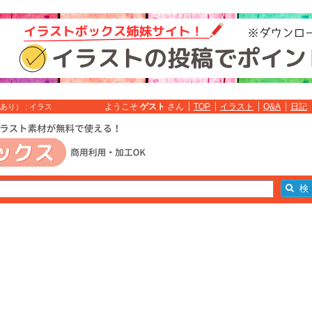
ようこそ
ゲスト
さん
TOP
イラスト
Q&A
日記
り） : イラス