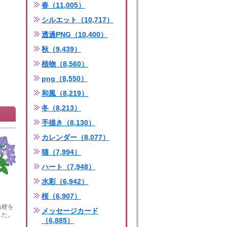
春（11,005）
シルエット（10,717）
透過PNG（10,400）
秋（9,439）
植物（8,560）
png（8,550）
和風（8,219）
冬（8,213）
手描き（8,130）
カレンダー（8,077）
猫（7,994）
ハート（7,948）
水彩（6,942）
桜（6,907）
桔梗を
メッセージカード
した。
（6,885）