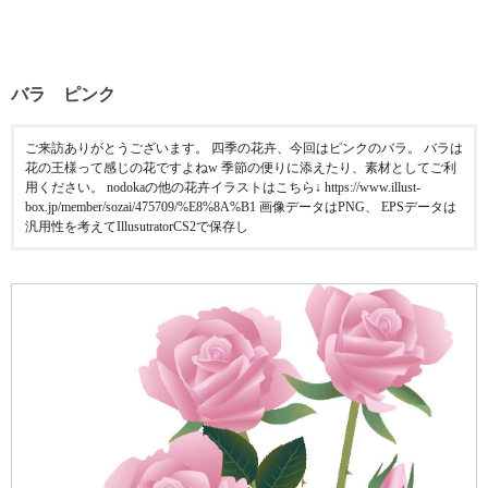
バラ ピンク
ご来訪ありがとうございます。 四季の花卉、今回はピンクのバラ。 バラは
花の王様って感じの花ですよねw 季節の便りに添えたり、素材としてご利
用ください。 nodokaの他の花卉イラストはこちら↓ https://www.illust-
box.jp/member/sozai/475709/%E8%8A%B1 画像データはPNG、 EPSデータは
汎用性を考えてIllusutratorCS2で保存し