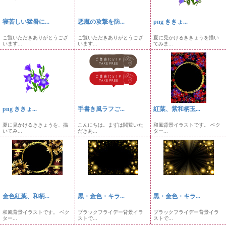
寝苦しい猛暑に...
悪魔の攻撃を防...
png ききょ...
ご覧いただきありがとうござ
ご覧いただきありがとうござ
夏に見かけるききょうを描い
います...
います...
てみま...
png ききょ...
手書き風ラフご...
紅葉、紫和柄玉...
夏に見かけるききょうを、描
こんにちは。まずは閲覧いた
和風背景イラストです。 ベク
いてみ...
だきあ...
ター...
金色紅葉、和柄...
黒・金色・キラ...
黒・金色・キラ...
和風背景イラストです。 ベク
ブラックフライデー背景イラ
ブラックフライデー背景イラ
ター...
ストで...
ストで...