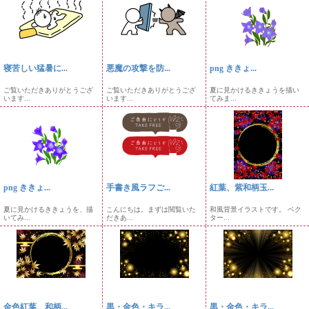
寝苦しい猛暑に...
悪魔の攻撃を防...
png ききょ...
ご覧いただきありがとうござ
ご覧いただきありがとうござ
夏に見かけるききょうを描い
います...
います...
てみま...
png ききょ...
手書き風ラフご...
紅葉、紫和柄玉...
夏に見かけるききょうを、描
こんにちは。まずは閲覧いた
和風背景イラストです。 ベク
いてみ...
だきあ...
ター...
金色紅葉、和柄...
黒・金色・キラ...
黒・金色・キラ...