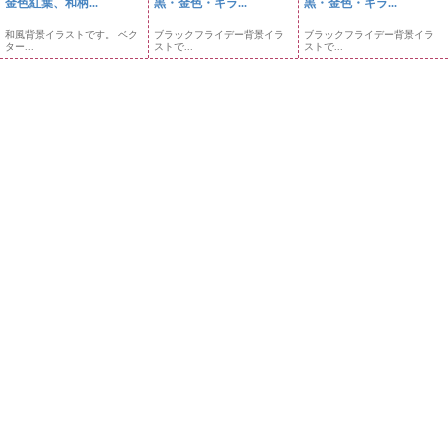
金色紅葉、和柄...
黒・金色・キラ...
黒・金色・キラ...
和風背景イラストです。 ベク
ブラックフライデー背景イラ
ブラックフライデー背景イラ
ター...
ストで...
ストで...