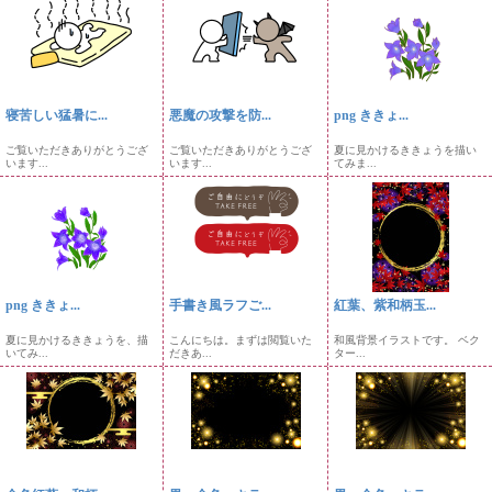
寝苦しい猛暑に...
悪魔の攻撃を防...
png ききょ...
ご覧いただきありがとうござ
ご覧いただきありがとうござ
夏に見かけるききょうを描い
います...
います...
てみま...
png ききょ...
手書き風ラフご...
紅葉、紫和柄玉...
夏に見かけるききょうを、描
こんにちは。まずは閲覧いた
和風背景イラストです。 ベク
いてみ...
だきあ...
ター...