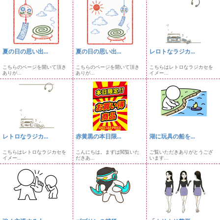
夏の日の思い出...
夏の日の思い出...
レロトなラジカ...
こちらのページを開いて頂き
こちらのページを開いて頂き
こちらはレトロなラジカセを
ありが...
ありが...
イメー...
レトロなラジカ...
赤黄黒の本日限...
湖に玩具の船を...
こちらはレトロなラジカセを
こんにちは。まずは閲覧いた
ご覧いただきありがとうござ
イメー...
だきあ...
います...