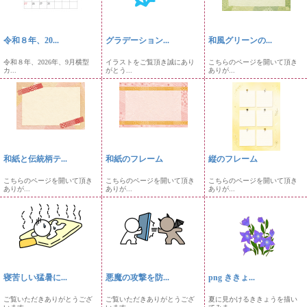
令和８年、20...
グラデーション...
和風グリーンの...
令和８年、2026年、9月横型
イラストをご覧頂き誠にあり
こちらのページを開いて頂き
カ...
がとう...
ありが...
和紙と伝統柄テ...
和紙のフレーム
縦のフレーム
こちらのページを開いて頂き
こちらのページを開いて頂き
こちらのページを開いて頂き
ありが...
ありが...
ありが...
寝苦しい猛暑に...
悪魔の攻撃を防...
png ききょ...
ご覧いただきありがとうござ
ご覧いただきありがとうござ
夏に見かけるききょうを描い