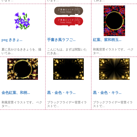
います...
います...
てみま...
png ききょ...
手書き風ラフご...
紅葉、紫和柄玉...
夏に見かけるききょうを、描
こんにちは。まずは閲覧いた
和風背景イラストです。 ベク
いてみ...
だきあ...
ター...
金色紅葉、和柄...
黒・金色・キラ...
黒・金色・キラ...
和風背景イラストです。 ベク
ブラックフライデー背景イラ
ブラックフライデー背景イラ
ター...
ストで...
ストで...