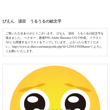
ぴえん 涙目 うるうるの絵文字
ご覧いただきありがとうございます。 ぴえん 涙目 うるうるの絵文字を
描きました。 ベクター・透過PNG Adobe Illustrator CS5で作成。 イラスト
ACにも関連するイラストをアップしています。 よかったら見てくださ
い。 https://www.ac-illust.com/main/profile.php?id=LZWLF3ND&area=1 よろし
くお願いいたします。