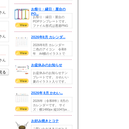
りの提...
お祭り・縁日・屋台の
さん
PO...
お祭り・縁日・屋台の
POPテンプレートです。
ファイル形式は透過PNG
です。---太め...
さん
2026年8月 カレンダ...
2026年8月 カレンダー
二色のアイコン 令和8
年 A4横のイラストで
す。8月をテ...
さん
お盆休みのお知らせ
を見る
お盆休みのお知らせテン
プレートです。 かわいい
夏のイラスト入りです。
休業日の日付けを...
2026年 8月 かわい...
2026年（令和8年）8月の
カレンダーです。 サイ
ズ：横1480px 縦1047px...
お好み焼きとコテ
ご覧いただきありがとう