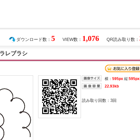
5
1,076
ダウンロード数：
VIEW数：
QR読み取り数：
ラレブラシ
横：
595px
縦:
595px
22.93kb
読み取り回数：
3
回