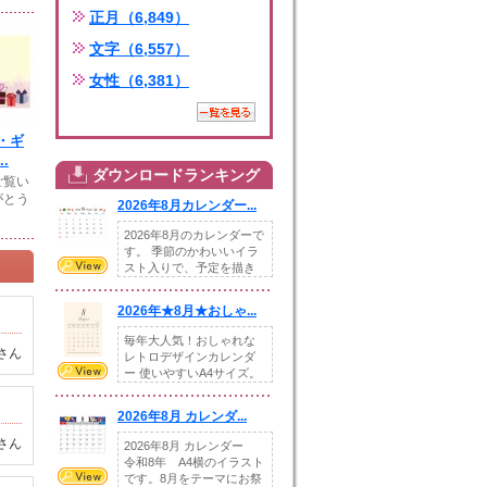
正月（6,849）
文字（6,557）
女性（6,381）
・ギ
.
ダウンロードランキング
ご覧い
がとう
2026年8月カレンダー...
2026年8月のカレンダーで
す。 季節のかわいいイラ
スト入りで、予定を描き
込めるスペ...
2026年★8月★おしゃ...
毎年大人気！おしゃれな
さん
レトロデザインカレンダ
ー 使いやすいA4サイズ。
illust...
2026年8月 カレンダ...
さん
2026年8月 カレンダー
令和8年 A4横のイラスト
です。8月をテーマにお祭