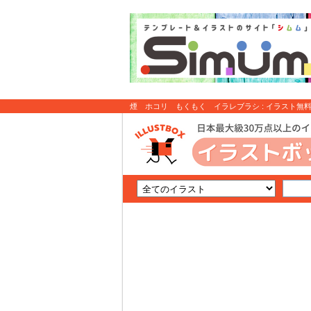
煙 ホコリ もくもく イラレブラシ : イラスト無