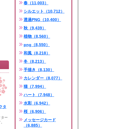
春（11,003）
シルエット（10,712）
透過PNG（10,400）
秋（9,439）
植物（8,560）
png（8,550）
和風（8,218）
冬（8,213）
手描き（8,130）
カレンダー（8,077）
猫（7,994）
ハート（7,948）
水彩（6,942）
クタ
桜（6,906）
クター
メッセージカード
す。
（6,885）