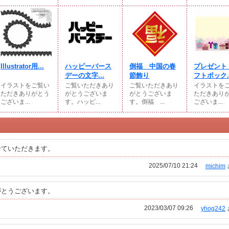
Illustrator用...
ハッピーバース
倒福 中国の春
プレゼント
デーの文字...
節飾り
フトボック..
イラストをご覧い
ご覧いただきあり
ご覧いただきあり
イラストを
ただきありがとう
がとうございま
がとうございま
ただきあり
ございま...
す。ハッピ...
す。倒福 ...
ございま...
せていただきます。
2025/07/10 21:24
michim
がとうございます。
2023/03/07 09:26
yhog242