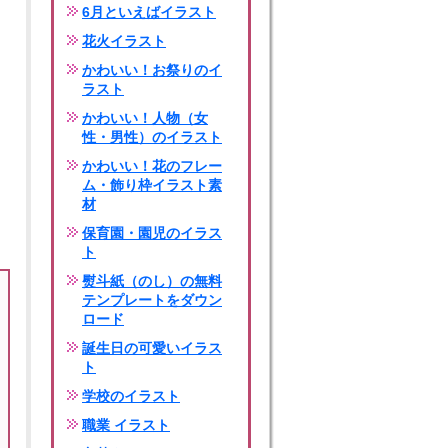
6月といえばイラスト
花火イラスト
かわいい！お祭りのイ
ラスト
かわいい！人物（女
性・男性）のイラスト
かわいい！花のフレー
ム・飾り枠イラスト素
材
保育園・園児のイラス
ト
熨斗紙（のし）の無料
テンプレートをダウン
ロード
誕生日の可愛いイラス
ト
学校のイラスト
職業 イラスト