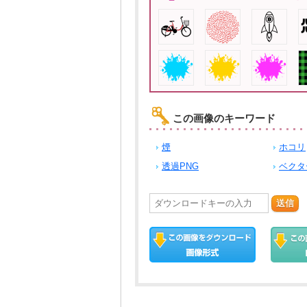
この画像のキーワード
煙
ホコリ
透過PNG
ベクタ
送信