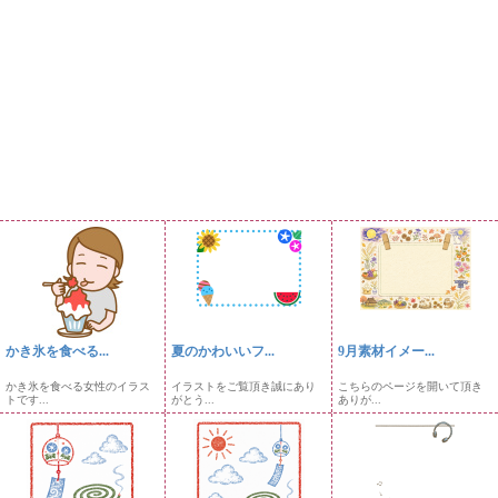
かき氷を食べる...
夏のかわいいフ...
9月素材イメー...
かき氷を食べる女性のイラス
イラストをご覧頂き誠にあり
こちらのページを開いて頂き
トです...
がとう...
ありが...