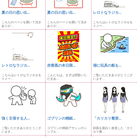
夏の日の思い出...
夏の日の思い出...
レロトなラジカ...
こちらのページを開いて頂き
こちらのページを開いて頂き
こちらはレトロなラジカセを
ありが...
ありが...
イメー...
レトロなラジカ...
赤黄黒の本日限...
湖に玩具の船を...
こちらはレトロなラジカセを
こんにちは。まずは閲覧いた
ご覧いただきありがとうござ
イメー...
だきあ...
います...
強く主張する人...
ゴブリンの精鋭...
「カリカリ整形...
ご覧いただきありがとうござ
ゴブリンの精鋭アサシンのシ
顔面を面白く改造した「カリ
います...
ンプル...
カリ整...