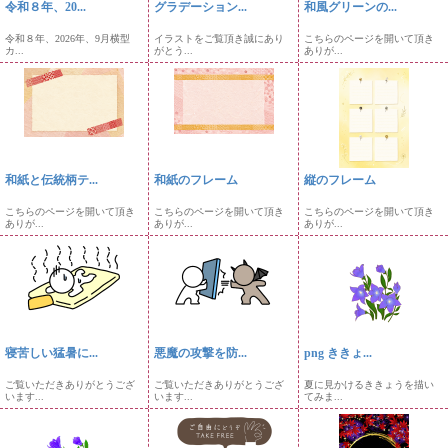
令和８年、20...
グラデーション...
和風グリーンの...
令和８年、2026年、9月横型
イラストをご覧頂き誠にあり
こちらのページを開いて頂き
カ...
がとう...
ありが...
和紙と伝統柄テ...
和紙のフレーム
縦のフレーム
こちらのページを開いて頂き
こちらのページを開いて頂き
こちらのページを開いて頂き
ありが...
ありが...
ありが...
寝苦しい猛暑に...
悪魔の攻撃を防...
png ききょ...
ご覧いただきありがとうござ
ご覧いただきありがとうござ
夏に見かけるききょうを描い
います...
います...
てみま...