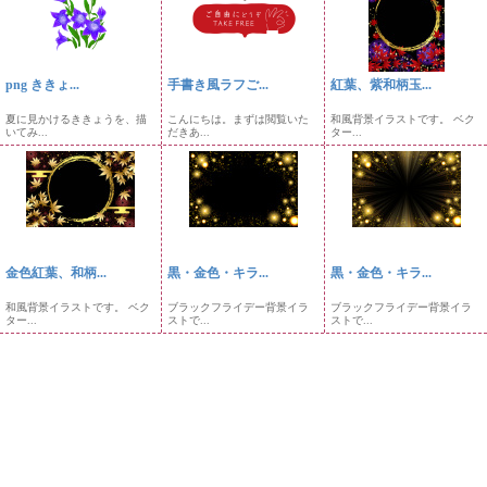
png ききょ...
手書き風ラフご...
紅葉、紫和柄玉...
夏に見かけるききょうを、描
こんにちは。まずは閲覧いた
和風背景イラストです。 ベク
いてみ...
だきあ...
ター...
金色紅葉、和柄...
黒・金色・キラ...
黒・金色・キラ...
和風背景イラストです。 ベク
ブラックフライデー背景イラ
ブラックフライデー背景イラ
ター...
ストで...
ストで...