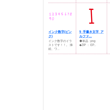
インク数字(ピン
9_手書き文字_ア
ク)
ルファ...
インク数字のイラ
◆単品 : png
ストです！！。 挿
◆ZIP ： EP...
絵、ワ...