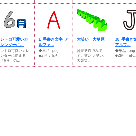
レトロ可愛いカ
1_手書き文字_ア
大笑い 大草原
38_手書き
レンダーに...
ルファ...
アルフ...
レトロ可愛いカレ
◆単品 : png
背景透過済みで
◆単品 : p
ンダーに使える
◆ZIP ： EP...
す。笑い,大笑い,
◆ZIP ： EP...
「6月」の...
大爆笑,...