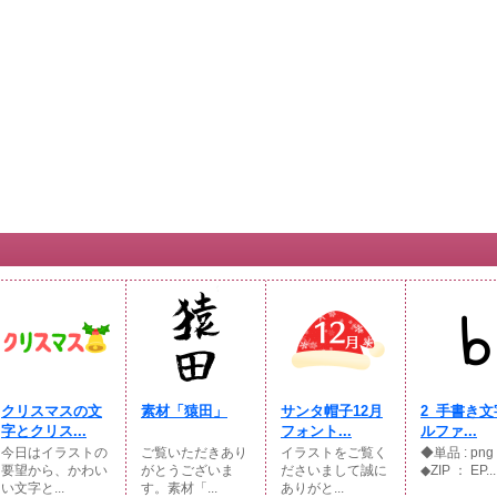
クリスマスの文
素材「猿田」
サンタ帽子12月
2_手書き文
字とクリス...
フォント...
ルファ...
今日はイラストの
ご覧いただきあり
イラストをご覧く
◆単品 : p
要望から、かわい
がとうございま
ださいまして誠に
◆ZIP ： EP...
い文字と...
す。素材「...
ありがと...