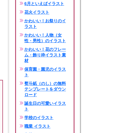
6月といえばイラスト
花火イラスト
かわいい！お祭りのイ
ラスト
かわいい！人物（女
性・男性）のイラスト
かわいい！花のフレー
ム・飾り枠イラスト素
材
保育園・園児のイラス
ト
熨斗紙（のし）の無料
テンプレートをダウン
ロード
誕生日の可愛いイラス
ト
学校のイラスト
職業 イラスト