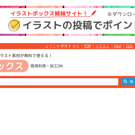
ようこそ
ゲスト
さん
TOP
イラスト
Q&A
日記