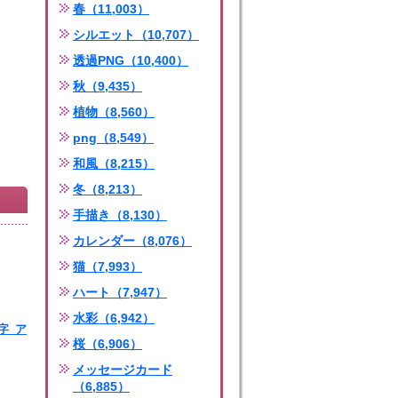
春（11,003）
シルエット（10,707）
透過PNG（10,400）
秋（9,435）
植物（8,560）
png（8,549）
和風（8,215）
冬（8,213）
手描き（8,130）
カレンダー（8,076）
猫（7,993）
ハート（7,947）
水彩（6,942）
字_ア
桜（6,906）
ng
メッセージカード
（6,885）