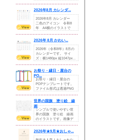
りの提...
2026年8月 カレンダ...
2026年8月 カレンダー
二色のアイコン 令和8
年 A4横のイラストで
す。8月をテ...
2026年 8月 かわい...
2026年（令和8年）8月の
カレンダーです。 サイ
ズ：横1480px 縦1047px...
お祭り・縁日・屋台の
PO...
お祭り・縁日・屋台の
POPテンプレートです。
ファイル形式は透過PNG
です。---太め...
世界の国旗 塗り絵 線
画
シンプルで使いやすい世
界の国旗 塗り絵 線画
のイラストです。画像デ
ータとEPSデータ...
2026年★9月★おしゃ...
毎年大人気！おしゃれな