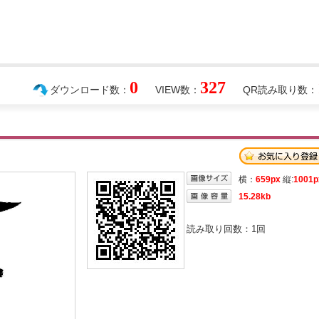
0
327
ダウンロード数：
VIEW数：
QR読み取り数：
横：
659px
縦:
1001p
15.28kb
読み取り回数：
1
回