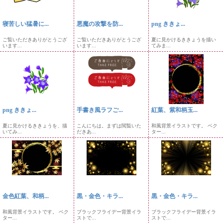
寝苦しい猛暑に...
悪魔の攻撃を防...
png ききょ...
ご覧いただきありがとうござ
ご覧いただきありがとうござ
夏に見かけるききょうを描い
います...
います...
てみま...
png ききょ...
手書き風ラフご...
紅葉、紫和柄玉...
夏に見かけるききょうを、描
こんにちは。まずは閲覧いた
和風背景イラストです。 ベク
いてみ...
だきあ...
ター...
金色紅葉、和柄...
黒・金色・キラ...
黒・金色・キラ...
和風背景イラストです。 ベク
ブラックフライデー背景イラ
ブラックフライデー背景イラ
ター...
ストで...
ストで...