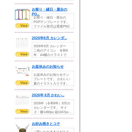
りの提...
お祭り・縁日・屋台の
PO...
お祭り・縁日・屋台の
POPテンプレートです。
ファイル形式は透過PNG
です。---太め...
2026年8月 カレンダ...
2026年8月 カレンダー
二色のアイコン 令和8
年 A4横のイラストで
す。8月をテ...
お盆休みのお知らせ
お盆休みのお知らせテン
プレートです。 かわいい
夏のイラスト入りです。
休業日の日付けを...
2026年 8月 かわい...
2026年（令和8年）8月の
カレンダーです。 サイ
ズ：横1480px 縦1047px...
お好み焼きとコテ
ご覧いただきありがとう