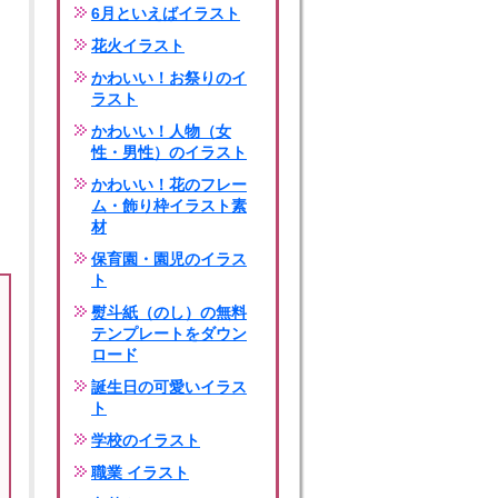
6月といえばイラスト
花火イラスト
かわいい！お祭りのイ
ラスト
かわいい！人物（女
性・男性）のイラスト
かわいい！花のフレー
ム・飾り枠イラスト素
材
保育園・園児のイラス
ト
熨斗紙（のし）の無料
テンプレートをダウン
ロード
誕生日の可愛いイラス
ト
学校のイラスト
職業 イラスト