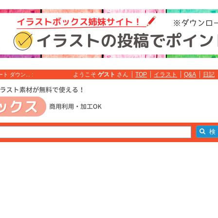
ようこそ
ゲスト
さん
TOP
イラスト
Q&A
日記
ダウン... :