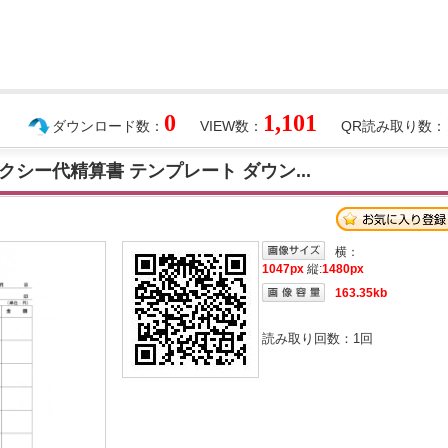
0
1,101
ダウンロード数：
VIEW数：
QR読み取り数：
シー代精算書 テンプレート ダウン...
横：
1047px
縦:
1480px
163.35kb
読み取り回数：
1
回