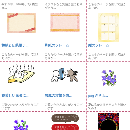
令和８年、2026年、9月横型
イラストをご覧頂き誠にあり
こちらのページを開いて頂き
カ...
がとう...
ありが...
和紙と伝統柄テ...
和紙のフレーム
縦のフレーム
こちらのページを開いて頂き
こちらのページを開いて頂き
こちらのページを開いて頂き
ありが...
ありが...
ありが...
寝苦しい猛暑に...
悪魔の攻撃を防...
png ききょ...
ご覧いただきありがとうござ
ご覧いただきありがとうござ
夏に見かけるききょうを描い
います...
います...
てみま...