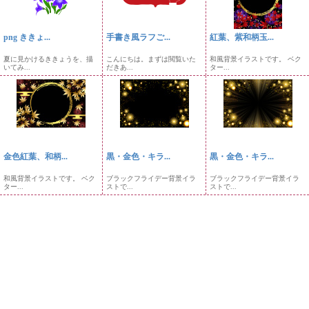
png ききょ...
手書き風ラフご...
紅葉、紫和柄玉...
夏に見かけるききょうを、描
こんにちは。まずは閲覧いた
和風背景イラストです。 ベク
いてみ...
だきあ...
ター...
金色紅葉、和柄...
黒・金色・キラ...
黒・金色・キラ...
和風背景イラストです。 ベク
ブラックフライデー背景イラ
ブラックフライデー背景イラ
ター...
ストで...
ストで...