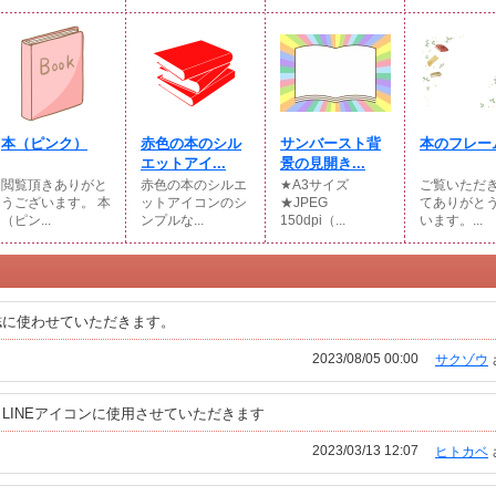
本（ピンク）
赤色の本のシル
サンバースト背
本のフレー
エットアイ...
景の見開き...
閲覧頂きありがと
赤色の本のシルエ
★A3サイズ
ご覧いただ
うございます。 本
ットアイコンのシ
★JPEG
てありがと
（ピン...
ンプルな...
150dpi（...
います。...
誌に使わせていただきます。
2023/08/05 00:00
サクゾウ
LINEアイコンに使用させていただきます
2023/03/13 12:07
ヒトカベ