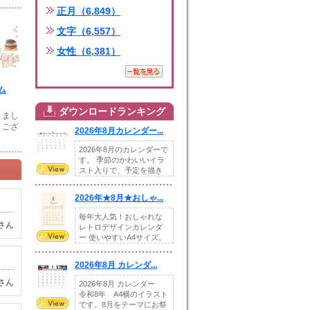
正月（6,849）
文字（6,557）
女性（6,381）
ム
ダウンロードランキング
きまし
うござ
2026年8月カレンダー...
2026年8月のカレンダーで
す。 季節のかわいいイラ
スト入りで、予定を描き
込めるスペ...
2026年★8月★おしゃ...
毎年大人気！おしゃれな
さん
レトロデザインカレンダ
ー 使いやすいA4サイズ。
illust...
2026年8月 カレンダ...
さん
2026年8月 カレンダー
令和8年 A4横のイラスト
です。8月をテーマにお祭