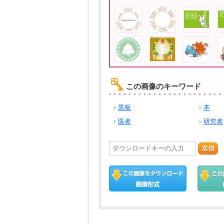
この画像のキーワード
黒板
本
医者
研究者
送信