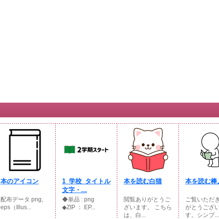
本のアイコン
1_学校_タイトル
本を読む白猫
本を読む棒
文字・...
配布データ png,
◆単品 : png
閲覧ありがとうご
ご覧いただ
eps（Illus...
◆ZIP ： EP...
ざいます。 こちら
がとうござ
は、白...
す。シンプ...