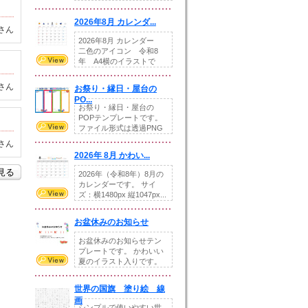
りの提...
2026年8月 カレンダ...
さん
2026年8月 カレンダー
二色のアイコン 令和8
年 A4横のイラストで
す。8月をテ...
さん
お祭り・縁日・屋台の
PO...
お祭り・縁日・屋台の
POPテンプレートです。
ファイル形式は透過PNG
です。---太め...
さん
2026年 8月 かわい...
を見る
2026年（令和8年）8月の
カレンダーです。 サイ
ズ：横1480px 縦1047px...
お盆休みのお知らせ
お盆休みのお知らせテン
プレートです。 かわいい
夏のイラスト入りです。
休業日の日付けを...
世界の国旗 塗り絵 線
画
シンプルで使いやすい世