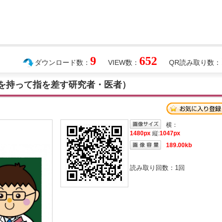
9
652
ダウンロード数：
VIEW数：
QR読み取り数：
本を持って指を差す研究者・医者）
横：
1480px
縦:
1047px
189.00kb
読み取り回数：
1
回