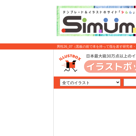
男性26_07（黒板の前で本を持って指を差す研究者・医
ト無料