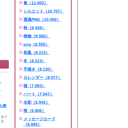
春（11,003）
シルエット（10,707）
透過PNG（10,400）
秋（9,439）
植物（8,560）
png（8,550）
和風（8,215）
冬（8,213）
手描き（8,130）
カレンダー（8,077）
猫（7,993）
ハート（7,947）
水彩（6,942）
人間
桜（6,906）
きあり
メッセージカード
いま
（6,885）