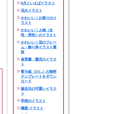
6月といえばイラスト
花火イラスト
かわいい！お祭りのイ
ラスト
かわいい！人物（女
性・男性）のイラスト
かわいい！花のフレー
ム・飾り枠イラスト素
材
保育園・園児のイラス
ト
熨斗紙（のし）の無料
テンプレートをダウン
ロード
誕生日の可愛いイラス
ト
学校のイラスト
職業 イラスト