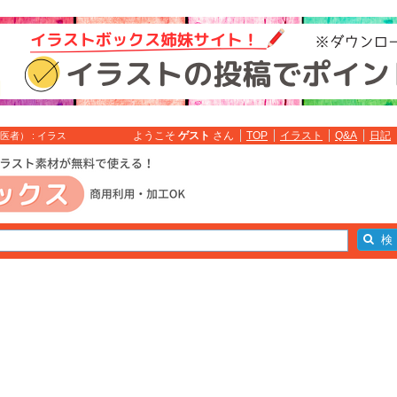
ようこそ
ゲスト
さん
TOP
イラスト
Q&A
日記
者） : イラス