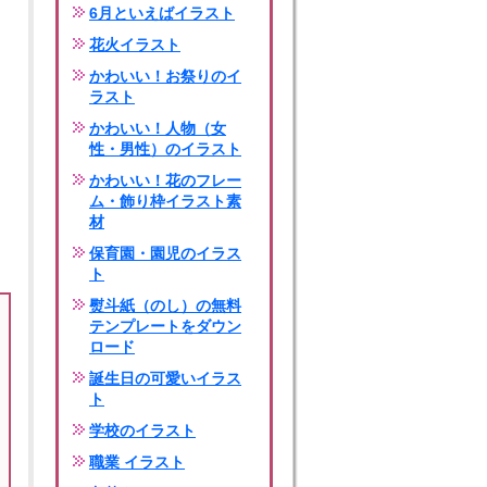
6月といえばイラスト
花火イラスト
かわいい！お祭りのイ
ラスト
かわいい！人物（女
性・男性）のイラスト
かわいい！花のフレー
ム・飾り枠イラスト素
材
保育園・園児のイラス
ト
熨斗紙（のし）の無料
テンプレートをダウン
ロード
誕生日の可愛いイラス
ト
学校のイラスト
職業 イラスト