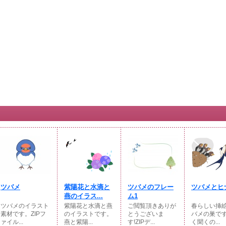
ツバメ
紫陽花と水滴と
ツバメのフレー
ツバメとヒ
燕のイラス...
ム1
ツバメのイラスト
紫陽花と水滴と燕
ご閲覧頂きありが
春らしい挿
素材です。ZIPフ
のイラストです。
とうございま
バメの巣で
ァイル...
燕と紫陽...
す!ZIPデ...
く聞くの...