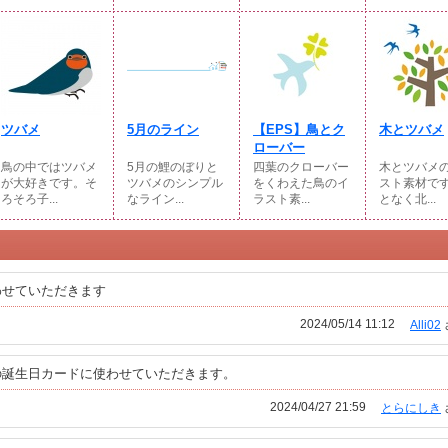
ツバメ
5月のライン
【EPS】鳥とク
木とツバメ
ローバー
鳥の中ではツバメ
5月の鯉のぼりと
四葉のクローバー
木とツバメ
が大好きです。そ
ツバメのシンプル
をくわえた鳥のイ
スト素材で
ろそろ子...
なライン...
ラスト素...
となく北...
わせていただきます
2024/05/14 11:12
Alli02
の誕生日カードに使わせていただきます。
2024/04/27 21:59
とらにしき