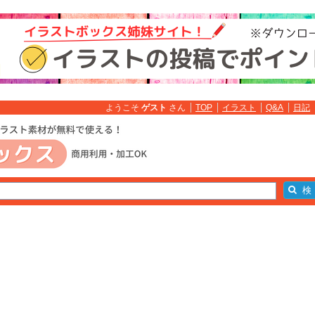
ようこそ
ゲスト
さん
TOP
イラスト
Q&A
日記