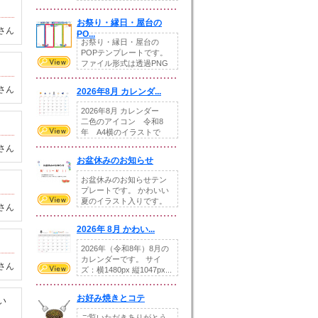
りの提...
お祭り・縁日・屋台の
さん
PO...
お祭り・縁日・屋台の
POPテンプレートです。
ファイル形式は透過PNG
です。---太め...
さん
2026年8月 カレンダ...
2026年8月 カレンダー
二色のアイコン 令和8
年 A4横のイラストで
す。8月をテ...
さん
お盆休みのお知らせ
お盆休みのお知らせテン
プレートです。 かわいい
夏のイラスト入りです。
さん
休業日の日付けを...
2026年 8月 かわい...
2026年（令和8年）8月の
カレンダーです。 サイ
さん
ズ：横1480px 縦1047px...
お好み焼きとコテ
い
ご覧いただきありがとう