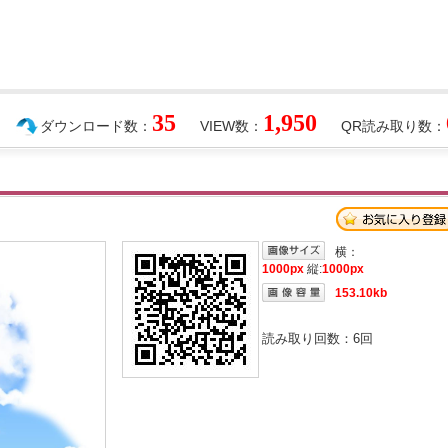
35
1,950
ダウンロード数：
VIEW数：
QR読み取り数：
横：
1000px
縦:
1000px
153.10kb
読み取り回数：
6
回