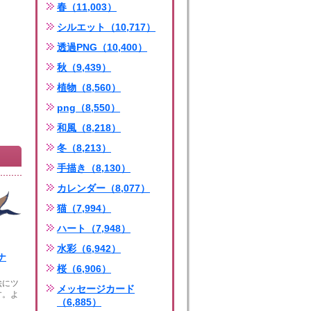
春（11,003）
シルエット（10,717）
透過PNG（10,400）
秋（9,439）
植物（8,560）
png（8,550）
和風（8,218）
冬（8,213）
手描き（8,130）
カレンダー（8,077）
猫（7,994）
ハート（7,948）
水彩（6,942）
ナ
桜（6,906）
絵にツ
メッセージカード
す。よ
（6,885）