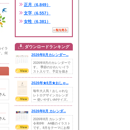
正月（6,849）
文字（6,557）
女性（6,381）
ダウンロードランキング
のイラ
す。何
2026年8月カレンダー...
2026年8月のカレンダーで
す。 季節のかわいいイラ
スト入りで、予定を描き
込めるスペ...
2026年★8月★おしゃ...
毎年大人気！おしゃれな
さん
レトロデザインカレンダ
ー 使いやすいA4サイズ。
illust...
2026年8月 カレンダ...
さん
2026年8月 カレンダー
令和8年 A4横のイラスト
です。8月をテーマにお祭