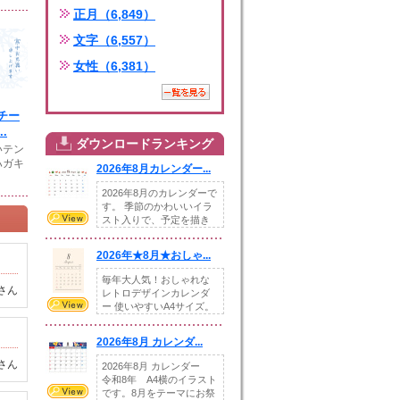
正月（6,849）
文字（6,557）
女性（6,381）
チー
.
ダウンロードランキング
いテン
ハガキ
2026年8月カレンダー...
2026年8月のカレンダーで
す。 季節のかわいいイラ
スト入りで、予定を描き
込めるスペ...
2026年★8月★おしゃ...
毎年大人気！おしゃれな
さん
レトロデザインカレンダ
ー 使いやすいA4サイズ。
illust...
2026年8月 カレンダ...
さん
2026年8月 カレンダー
令和8年 A4横のイラスト
です。8月をテーマにお祭