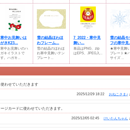
寒中お見舞いは
雪の結晶ほわほ
7_2022・寒中見
雪の結晶モ
がきK23...
わフレーム...
舞い...
フの寒中見..
寒中お見舞いのハ
雪の結晶のほわほ
単品はPNG、zip
★寒中見舞
ガキイラストで
わ寒中見舞いテン
はEPS、JPEG入...
プレート★
す。ハガキ...
プレート...
サイズ ...
に使わせていただきます
2025/12/29 18:22
おねこさま♪
セージカードに使わせていただきます。
2025/12/05 02:45
けいたんちゃん