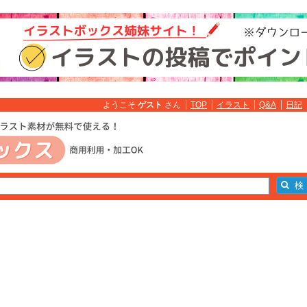
ようこそ
ゲスト
さん
TOP
イラスト
Q&A
日記