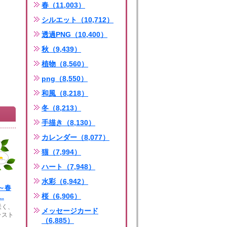
春（11,003）
シルエット（10,712）
透過PNG（10,400）
秋（9,439）
植物（8,560）
png（8,550）
和風（8,218）
冬（8,213）
手描き（8,130）
カレンダー（8,077）
猫（7,994）
ハート（7,948）
水彩（6,942）
～春
桜（6,906）
.
咲く、
メッセージカード
ラスト
（6,885）