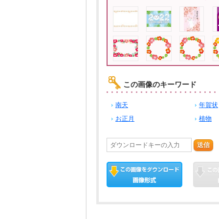
この画像のキーワード
南天
年賀状
お正月
植物
送信