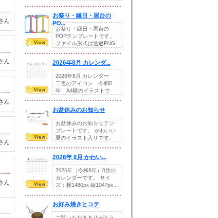
りの提...
お祭り・縁日・屋台の
さん
PO...
お祭り・縁日・屋台の
POPテンプレートです。
ファイル形式は透過PNG
です。---太め...
さん
2026年8月 カレンダ...
2026年8月 カレンダー
二色のアイコン 令和8
年 A4横のイラストで
す。8月をテ...
さん
お盆休みのお知らせ
お盆休みのお知らせテン
プレートです。 かわいい
夏のイラスト入りです。
さん
休業日の日付けを...
2026年 8月 かわい...
2026年（令和8年）8月の
カレンダーです。 サイ
さん
ズ：横1480px 縦1047px...
お好み焼きとコテ
ご覧いただきありがとう