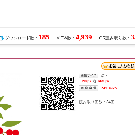
185
4,939
3
ダウンロード数：
VIEW数：
QR読み取り数：
横：
1190px
縦:
1480px
241.36kb
読み取り回数：
34
回