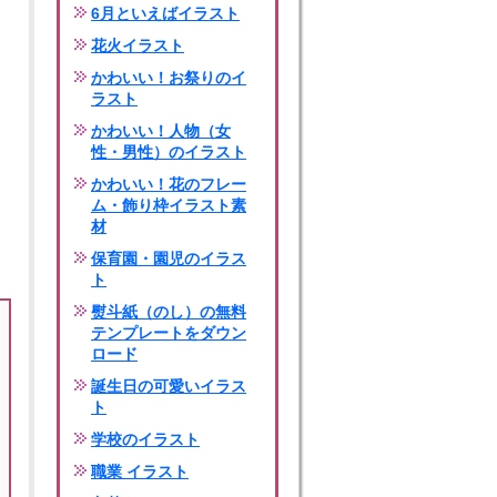
6月といえばイラスト
花火イラスト
かわいい！お祭りのイ
ラスト
かわいい！人物（女
性・男性）のイラスト
かわいい！花のフレー
ム・飾り枠イラスト素
材
保育園・園児のイラス
ト
熨斗紙（のし）の無料
テンプレートをダウン
ロード
誕生日の可愛いイラス
ト
学校のイラスト
職業 イラスト