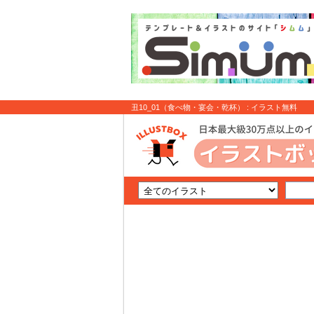
丑10_01（食べ物・宴会・乾杯） : イラスト無料