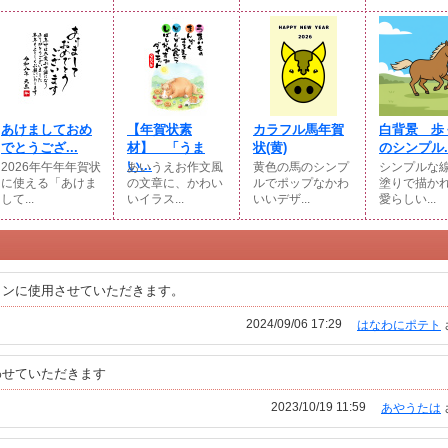
あけましておめ
【年賀状素
カラフル馬年賀
白背景 歩
でとうござ...
材】 「うま
状(黄)
のシンプル..
い...
2026年午年年賀状
あいうえお作文風
黄色の馬のシンプ
シンプルな
に使える「あけま
の文章に、かわい
ルでポップなかわ
塗りで描か
して...
いイラス...
いいデザ...
愛らしい...
コンに使用させていただきます。
2024/09/06 17:29
はなわにポテト
わせていただきます
2023/10/19 11:59
あやうたは