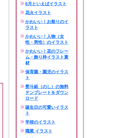
6月といえばイラスト
花火イラスト
かわいい！お祭りのイ
ラスト
かわいい！人物（女
性・男性）のイラスト
かわいい！花のフレー
ム・飾り枠イラスト素
材
保育園・園児のイラス
ト
熨斗紙（のし）の無料
テンプレートをダウン
ロード
誕生日の可愛いイラス
ト
学校のイラスト
職業 イラスト