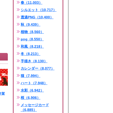
春（11,003）
シルエット（10,717）
透過PNG（10,400）
秋（9,439）
植物（8,560）
png（8,550）
和風（8,218）
冬（8,213）
手描き（8,130）
カレンダー（8,077）
猫（7,994）
ハート（7,948）
水彩（6,942）
年年賀
桜（6,906）
ng
メッセージカード
（6,885）