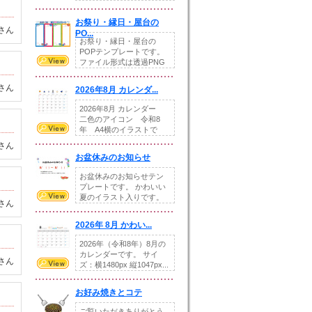
りの提...
お祭り・縁日・屋台の
さん
PO...
お祭り・縁日・屋台の
POPテンプレートです。
ファイル形式は透過PNG
です。---太め...
さん
2026年8月 カレンダ...
2026年8月 カレンダー
二色のアイコン 令和8
年 A4横のイラストで
す。8月をテ...
さん
お盆休みのお知らせ
お盆休みのお知らせテン
プレートです。 かわいい
夏のイラスト入りです。
さん
休業日の日付けを...
2026年 8月 かわい...
2026年（令和8年）8月の
カレンダーです。 サイ
さん
ズ：横1480px 縦1047px...
お好み焼きとコテ
ご覧いただきありがとう