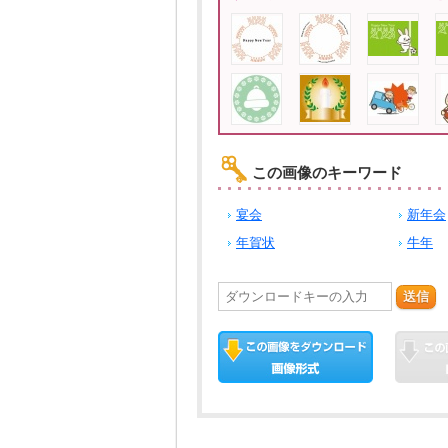
この画像のキーワード
宴会
新年会
年賀状
牛年
送信