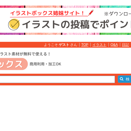
ようこそ
ゲスト
さん
TOP
イラスト
Q&A
日記