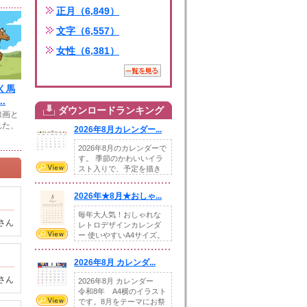
正月（6,849）
文字（6,557）
女性（6,381）
く馬
.
ダウンロードランキング
線画と
れた、
2026年8月カレンダー...
2026年8月のカレンダーで
す。 季節のかわいいイラ
スト入りで、予定を描き
込めるスペ...
2026年★8月★おしゃ...
毎年大人気！おしゃれな
さん
レトロデザインカレンダ
ー 使いやすいA4サイズ。
illust...
2026年8月 カレンダ...
さん
2026年8月 カレンダー
令和8年 A4横のイラスト
です。8月をテーマにお祭