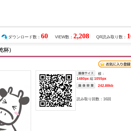
60
2,208
1
ダウンロード数：
VIEW数：
QR読み取り数：
・乾杯）
横：
1480px
縦:
1055px
242.88kb
読み取り回数：
16
回