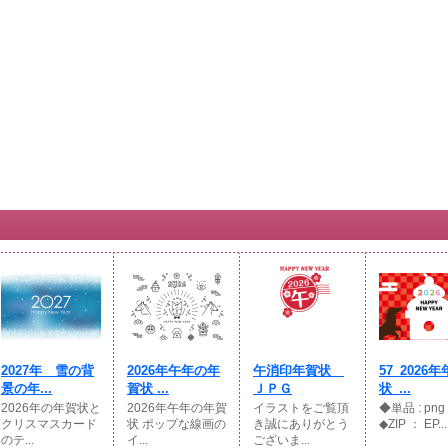
2027年 雪の背
2026年午年の年
午消印年賀状
57_2026
景の年...
賀状 ...
ＪＰＧ
状_...
2026年の年賀状と
2026年午年の年賀
イラストをご覧頂
◆単品 : p
クリスマスカード
状 ポップな線画の
き誠にありがとう
◆ZIP ： EP...
のテ...
イ...
ございま...