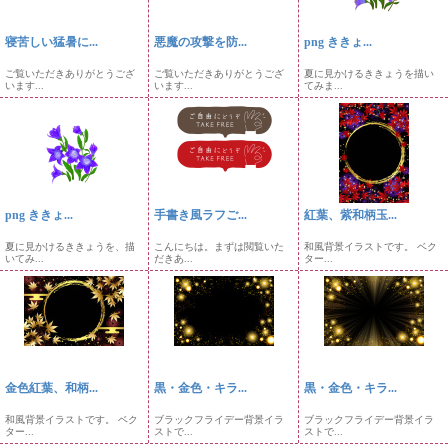
寝苦しい猛暑に...
悪魔の攻撃を防...
png ききょ...
ご覧いただきありがとうござ
ご覧いただきありがとうござ
夏に見かけるききょうを描い
います...
います...
てみま...
png ききょ...
手書き風ラフご...
紅葉、紫和柄玉...
夏に見かけるききょうを、描
こんにちは。まずは閲覧いた
和風背景イラストです。 ベク
いてみ...
だきあ...
ター...
金色紅葉、和柄...
黒・金色・キラ...
黒・金色・キラ...
和風背景イラストです。 ベク
ブラックフライデー背景イラ
ブラックフライデー背景イラ
ター...
ストで...
ストで...