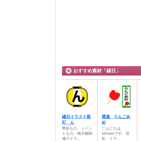
おすすめ素材「縁日」
縁日イラスト提
透過 りんごあ
灯 ん
め
季節もの、イベン
こんにちは。
トもの、掲示物関
oimsanです。現
連のイラ...
在、イラ...