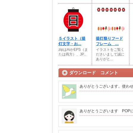
５イラスト（提
提灯祭りフード
灯文字・お...
フレーム ...
zipはAiかEPS（ま
イラストをご覧く
たは両方）、JP...
ださいまして誠に
ありがと...
ダウンロード コメント
ありがとうございます。使わ
ありがとうございます POP