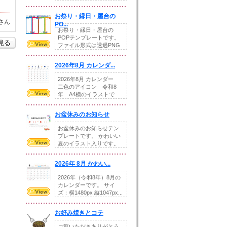
りの提...
お祭り・縁日・屋台の
さん
PO...
お祭り・縁日・屋台の
POPテンプレートです。
を見る
ファイル形式は透過PNG
です。---太め...
2026年8月 カレンダ...
2026年8月 カレンダー
二色のアイコン 令和8
年 A4横のイラストで
す。8月をテ...
お盆休みのお知らせ
お盆休みのお知らせテン
プレートです。 かわいい
夏のイラスト入りです。
休業日の日付けを...
2026年 8月 かわい...
2026年（令和8年）8月の
カレンダーです。 サイ
ズ：横1480px 縦1047px...
お好み焼きとコテ
ご覧いただきありがとう