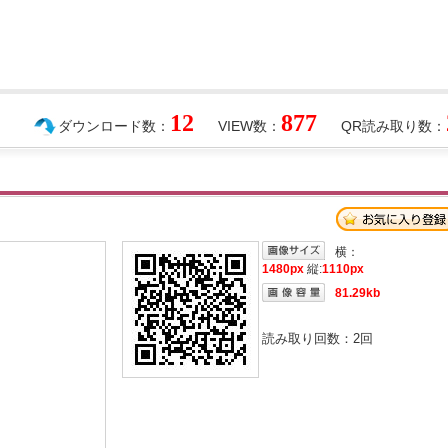
12
877
ダウンロード数：
VIEW数：
QR読み取り数：
横：
1480px
縦:
1110px
81.29kb
読み取り回数：
2
回