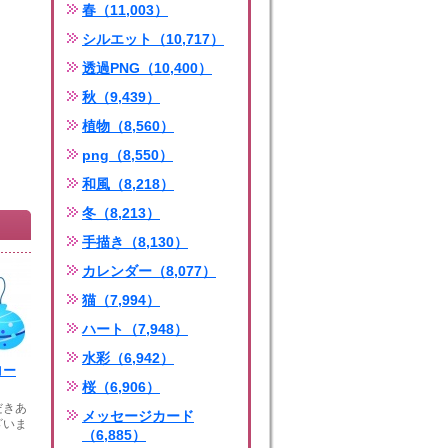
春（11,003）
シルエット（10,717）
透過PNG（10,400）
秋（9,439）
植物（8,560）
png（8,550）
和風（8,218）
冬（8,213）
手描き（8,130）
カレンダー（8,077）
猫（7,994）
ハート（7,948）
水彩（6,942）
ヨー
桜（6,906）
だきあ
メッセージカード
ざいま
（6,885）