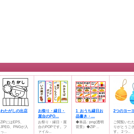
わたがしの出店
お祭り・縁日・
1_おうち縁日お
2つのヨー
屋台のPO...
品書き・...
ZIPにはEPS、
お祭り・縁日・屋
◆単品 : png(透明
ご閲覧いた
JPEG、PNGが入
台のPOPです。フ
背景）◆ZIP ...
りがとうご
っ...
ァイル...
す。２つ...