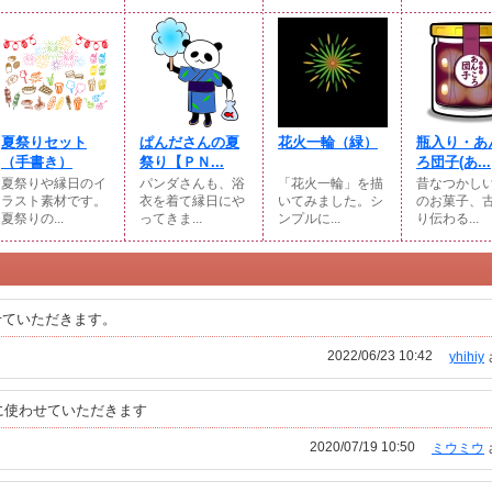
夏祭りセット
ぱんださんの夏
花火一輪（緑）
瓶入り・あ
（手書き）
祭り【ＰＮ...
ろ団子(あ...
夏祭りや縁日のイ
パンダさんも、浴
「花火一輪」を描
昔なつかし
ラスト素材です。
衣を着て縁日にや
いてみました。シ
のお菓子、
夏祭りの...
ってきま...
ンプルに...
り伝わる...
せていただきます。
2022/06/23 10:42
yhihiy
に使わせていただきます
2020/07/19 10:50
ミウミウ