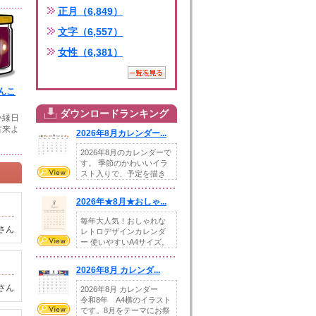
正月（6,849）
文字（6,557）
女性（6,381）
んこ
ダウンロードランキング
い縁日
古来よ
2026年8月カレンダー...
2026年8月のカレンダーで
す。 季節のかわいいイラ
スト入りで、予定を描き
込めるスペ...
2026年★8月★おしゃ...
毎年大人気！おしゃれな
さん
レトロデザインカレンダ
ー 使いやすいA4サイズ。
illust...
2026年8月 カレンダ...
さん
2026年8月 カレンダー
令和8年 A4横のイラスト
です。8月をテーマにお祭