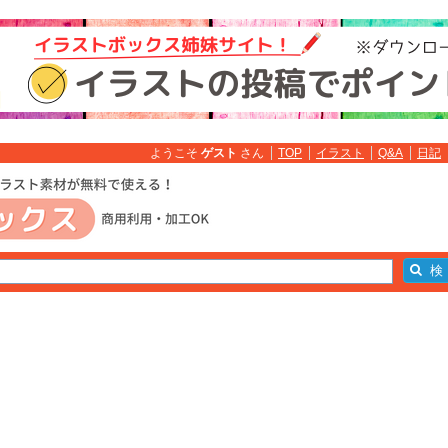
ようこそ
ゲスト
さん
TOP
イラスト
Q&A
日記