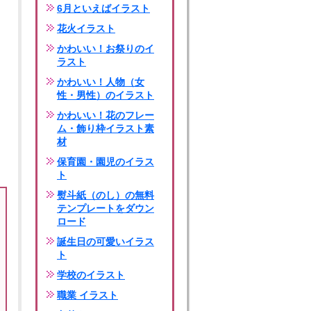
6月といえばイラスト
花火イラスト
かわいい！お祭りのイ
ラスト
かわいい！人物（女
性・男性）のイラスト
かわいい！花のフレー
ム・飾り枠イラスト素
材
保育園・園児のイラス
ト
熨斗紙（のし）の無料
テンプレートをダウン
ロード
誕生日の可愛いイラス
ト
学校のイラスト
職業 イラスト