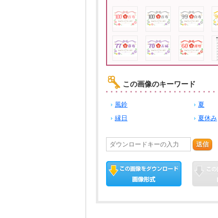
この画像のキーワード
風鈴
夏
縁日
夏休み
送信