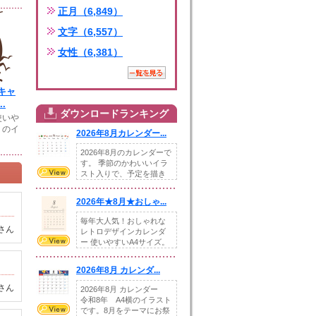
正月（6,849）
文字（6,557）
女性（6,381）
キャ
.
ダウンロードランキング
使いや
リのイ
2026年8月カレンダー...
2026年8月のカレンダーで
す。 季節のかわいいイラ
スト入りで、予定を描き
込めるスペ...
2026年★8月★おしゃ...
毎年大人気！おしゃれな
さん
レトロデザインカレンダ
ー 使いやすいA4サイズ。
illust...
2026年8月 カレンダ...
さん
2026年8月 カレンダー
令和8年 A4横のイラスト
です。8月をテーマにお祭