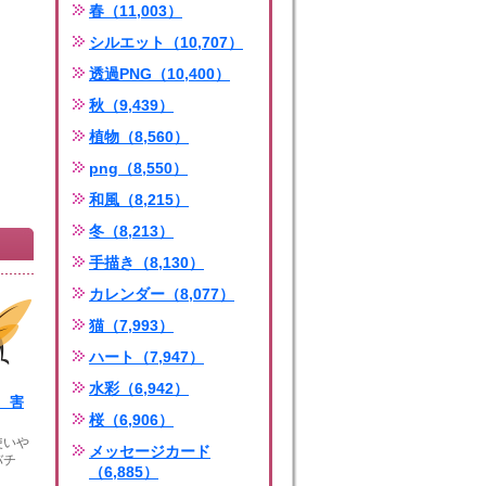
春（11,003）
シルエット（10,707）
透過PNG（10,400）
秋（9,439）
植物（8,560）
png（8,550）
和風（8,215）
冬（8,213）
手描き（8,130）
カレンダー（8,077）
猫（7,993）
ハート（7,947）
水彩（6,942）
 害
桜（6,906）
使いや
メッセージカード
バチ
（6,885）