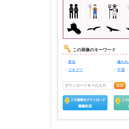
この画像のキーワード
害虫
嫌われ
ゴキブリ
不潔
送信