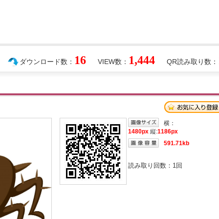
16
1,444
ダウンロード数：
VIEW数：
QR読み取り数：
横：
1480px
縦:
1186px
591.71kb
読み取り回数：
1
回