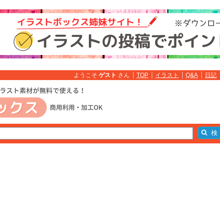
ようこそ
ゲスト
さん
TOP
イラスト
Q&A
日記