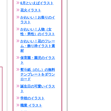
6月といえばイラスト
花火イラスト
かわいい！お祭りのイ
ラスト
かわいい！人物（女
性・男性）のイラスト
かわいい！花のフレー
ム・飾り枠イラスト素
材
保育園・園児のイラス
ト
熨斗紙（のし）の無料
テンプレートをダウン
ロード
誕生日の可愛いイラス
ト
学校のイラスト
職業 イラスト