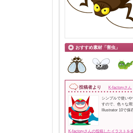
おすすめ素材「害虫」
投稿者より
K-factoryさん
シンプルで使いや
すので、色々な用
Illustrator
K-factoryさんの投稿したイラストを