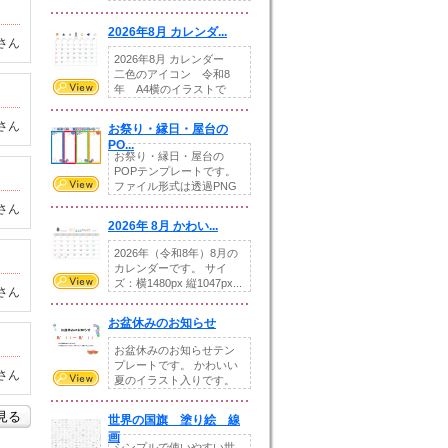
りの提...
2026年8月 カレンダ...
さん
2026年8月 カレンダー
二色のアイコン 令和8
年 A4横のイラストで
す。8月をテ...
さん
お祭り・縁日・屋台の
PO...
お祭り・縁日・屋台の
POPテンプレートです。
ファイル形式は透過PNG
です。---太め...
さん
2026年 8月 かわい...
2026年（令和8年）8月の
カレンダーです。 サイ
ズ：横1480px 縦1047px...
さん
お盆休みのお知らせ
お盆休みのお知らせテン
プレートです。 かわいい
さん
夏のイラスト入りです。
休業日の日付けを...
を見る
世界の国旗 塗り絵 線
画
シンプルで使いやすい世