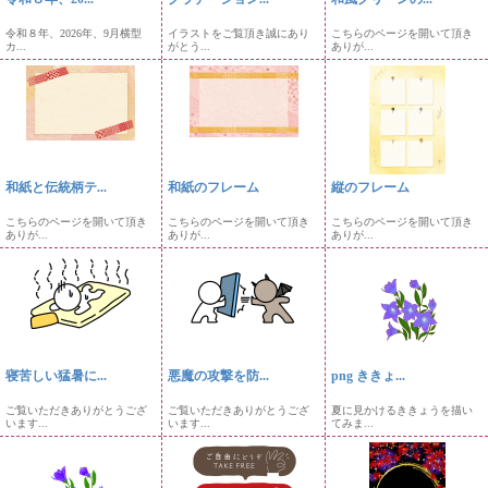
令和８年、2026年、9月横型
イラストをご覧頂き誠にあり
こちらのページを開いて頂き
カ...
がとう...
ありが...
和紙と伝統柄テ...
和紙のフレーム
縦のフレーム
こちらのページを開いて頂き
こちらのページを開いて頂き
こちらのページを開いて頂き
ありが...
ありが...
ありが...
寝苦しい猛暑に...
悪魔の攻撃を防...
png ききょ...
ご覧いただきありがとうござ
ご覧いただきありがとうござ
夏に見かけるききょうを描い
います...
います...
てみま...