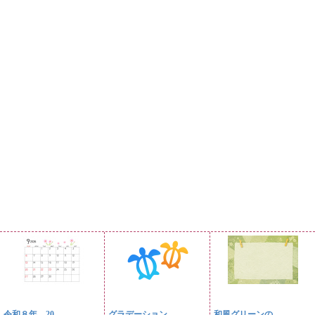
令和８年、20...
グラデーション...
和風グリーンの...