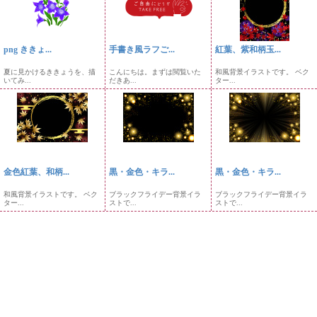
png ききょ...
手書き風ラフご...
紅葉、紫和柄玉...
夏に見かけるききょうを、描
こんにちは。まずは閲覧いた
和風背景イラストです。 ベク
いてみ...
だきあ...
ター...
金色紅葉、和柄...
黒・金色・キラ...
黒・金色・キラ...
和風背景イラストです。 ベク
ブラックフライデー背景イラ
ブラックフライデー背景イラ
ター...
ストで...
ストで...