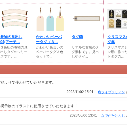
巻物の見出し
かわいいペーパ
タグ05
クリスマス
04(アーチ...
ータグ（３...
グ集
３色組の巻物の見
かわいい色合いの
リアルな質感のタ
クリスマス
出しタグのシリー
ペーパータグ３色
グ素材です。見出
ン用に作っ
ズです。...
セットで...
しやタイ...
トタグの...
館だよりで使わせていただきます。
2023/11/02 15:01
鹿ライブラリアン
の掲示物のイラストに使用させていただきます！
2023/06/06 13:41
なでがたけんじ