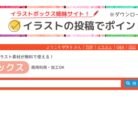
ようこそ
ゲスト
さん
TOP
イラスト
Q&A
日記