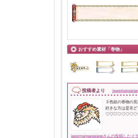
おすすめ素材「巻物」
投稿者より
jawsmangag
３色組の巻物の見
好きな方は是非ど
♡♡♡♡♡♡♡♡
jawsmangagarageさんの投稿した