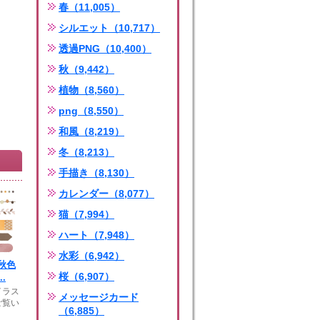
春（11,005）
シルエット（10,717）
透過PNG（10,400）
秋（9,442）
植物（8,560）
png（8,550）
和風（8,219）
冬（8,213）
手描き（8,130）
カレンダー（8,077）
猫（7,994）
ハート（7,948）
水彩（6,942）
秋色
桜（6,907）
.
イラス
メッセージカード
ご覧い
（6,885）