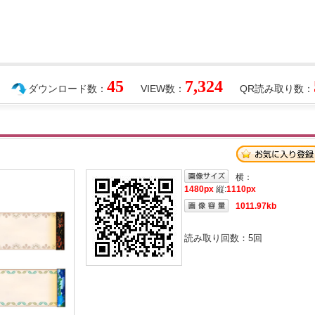
45
7,324
ダウンロード数：
VIEW数：
QR読み取り数：
横：
1480px
縦:
1110px
1011.97kb
読み取り回数：
5
回