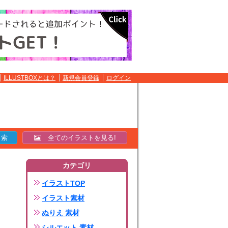
ILLUSTBOXとは？
新規会員登録
ログイン
全てのイラストを見る!
カテゴリ
イラストTOP
イラスト素材
ぬりえ 素材
シルエット 素材