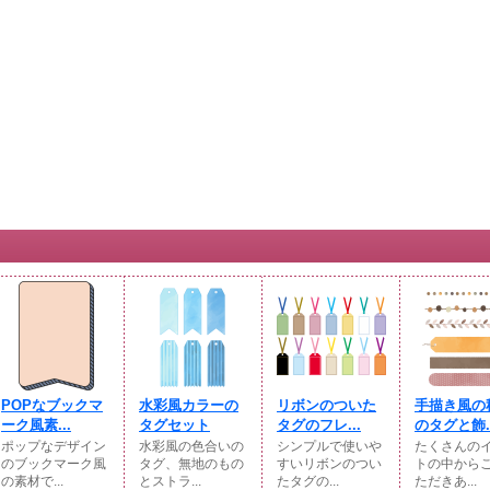
POPなブックマ
水彩風カラーの
リボンのついた
手描き風の
ーク風素...
タグセット
タグのフレ...
のタグと飾..
ポップなデザイン
水彩風の色合いの
シンプルで使いや
たくさんの
のブックマーク風
タグ、無地のもの
すいリボンのつい
トの中から
の素材で...
とストラ...
たタグの...
ただきあ...