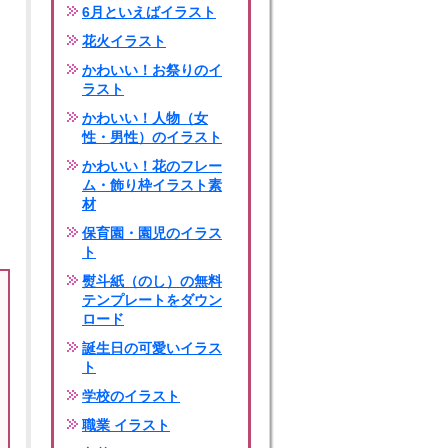
6月といえばイラスト
花火イラスト
かわいい！お祭りのイ
ラスト
かわいい！人物（女
性・男性）のイラスト
かわいい！花のフレー
ム・飾り枠イラスト素
材
保育園・園児のイラス
ト
熨斗紙（のし）の無料
テンプレートをダウン
ロード
誕生日の可愛いイラス
ト
♡♡♡♡♡♡♡♡♡♡♡♡♡♡♡♡♡♡
学校のイラスト
職業 イラスト