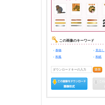
この画像のキーワード
巻物
見出し
和風
和紙
送信