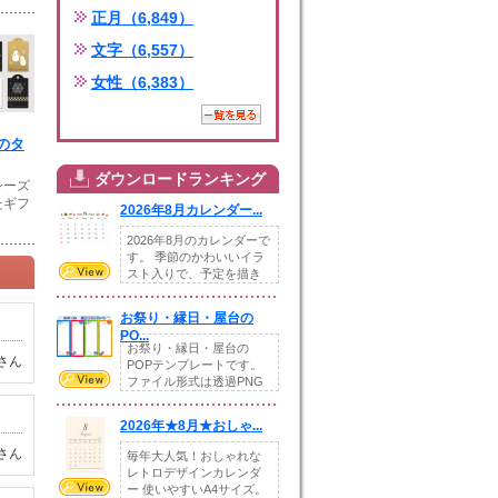
正月（6,849）
文字（6,557）
女性（6,383）
のタ
ダウンロードランキング
シーズ
たギフ
2026年8月カレンダー...
2026年8月のカレンダーで
す。 季節のかわいいイラ
スト入りで、予定を描き
込めるスペ...
お祭り・縁日・屋台の
PO...
お祭り・縁日・屋台の
さん
POPテンプレートです。
ファイル形式は透過PNG
です。---太め...
2026年★8月★おしゃ...
さん
毎年大人気！おしゃれな
レトロデザインカレンダ
ー 使いやすいA4サイズ。