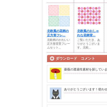
北欧風の花柄の
北欧風のおしゃ
正方形フレ...
れな花柄背...
北欧柄のかわいい
ご覧いただき、あ
正方形背景フレー
りがとうございま
ムセット...
す。北欧...
ダウンロード コメント
薔薇の透過性素材を探してい
ありがとうございます！使わ