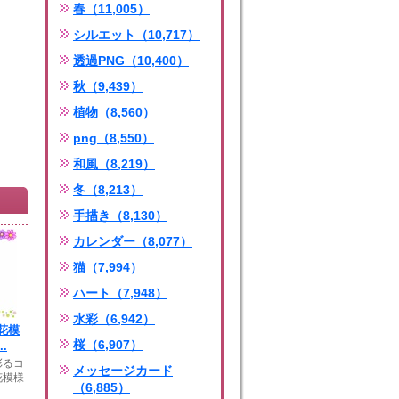
春（11,005）
シルエット（10,717）
透過PNG（10,400）
秋（9,439）
植物（8,560）
png（8,550）
和風（8,219）
冬（8,213）
手描き（8,130）
カレンダー（8,077）
猫（7,994）
ハート（7,948）
水彩（6,942）
花模
桜（6,907）
.
彩るコ
メッセージカード
花模様
（6,885）