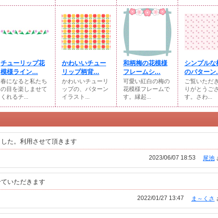
チューリップ花
かわいいチュー
和柄梅の花模様
シンプルな
模様ライン...
リップ柄背...
フレームシ...
のパターン..
春になると私たち
かわいいチューリ
可愛い紅白の梅の
ご覧いただ
の目を楽しませて
ップの、パターン
花模様フレームで
りがとうご
くれるチ...
イラスト...
す。縁起...
す。さわ...
ました。利用させて頂きます
2023/06/07 18:53
尾池
せていただきます
2022/01/27 13:47
ま～くさ