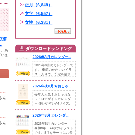
正月（6,849）
文字（6,557）
女性（6,381）
桜柄
.
ダウンロードランキング
き、あ
ざいま
2026年8月カレンダー...
2026年8月のカレンダーで
す。 季節のかわいいイラ
スト入りで、予定を描き
込めるスペ...
2026年★8月★おしゃ...
毎年大人気！おしゃれな
さん
レトロデザインカレンダ
ー 使いやすいA4サイズ。
illust...
2026年8月 カレンダ...
さん
2026年8月 カレンダー
令和8年 A4横のイラスト
です。8月をテーマにお祭