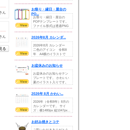
りの提...
お祭り・縁日・屋台の
さん
PO...
お祭り・縁日・屋台の
POPテンプレートです。
ファイル形式は透過PNG
です。---太め...
さん
2026年8月 カレンダ...
2026年8月 カレンダー
を見る
二色のアイコン 令和8
年 A4横のイラストで
す。8月をテ...
お盆休みのお知らせ
お盆休みのお知らせテン
プレートです。 かわいい
夏のイラスト入りです。
休業日の日付けを...
2026年 8月 かわい...
2026年（令和8年）8月の
カレンダーです。 サイ
ズ：横1480px 縦1047px...
お好み焼きとコテ
ご覧いただきありがとう