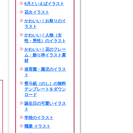
6月といえばイラスト
花火イラスト
かわいい！お祭りのイ
ラスト
かわいい！人物（女
性・男性）のイラスト
かわいい！花のフレー
ム・飾り枠イラスト素
材
保育園・園児のイラス
ト
熨斗紙（のし）の無料
テンプレートをダウン
ロード
誕生日の可愛いイラス
ト
学校のイラスト
職業 イラスト