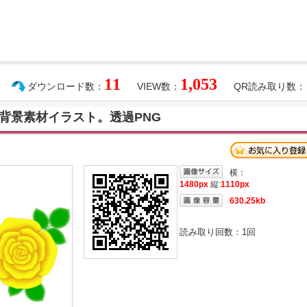
11
1,053
ダウンロード数：
VIEW数：
QR読み取り数：
背景素材イラスト。透過PNG
横：
1480px
縦:
1110px
630.25kb
読み取り回数：
1
回