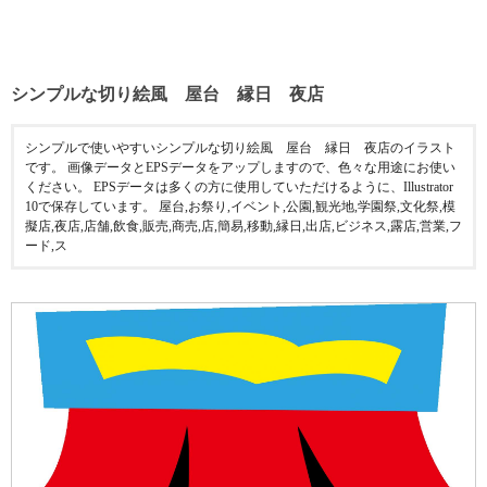
シンプルな切り絵風 屋台 縁日 夜店
シンプルで使いやすいシンプルな切り絵風 屋台 縁日 夜店のイラスト
です。 画像データとEPSデータをアップしますので、色々な用途にお使い
ください。 EPSデータは多くの方に使用していただけるように、Illustrator
10で保存しています。 屋台,お祭り,イベント,公園,観光地,学園祭,文化祭,模
擬店,夜店,店舗,飲食,販売,商売,店,簡易,移動,縁日,出店,ビジネス,露店,営業,フ
ード,ス