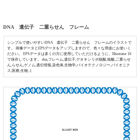
DNA 遺伝子 二重らせん フレーム
シンプルで使いやすいDNA 遺伝子 二重らせん フレームのイラストで
す。 画像データとEPSデータをアップしますので、色々な用途にお使いく
ださい。 EPSデータは多くの方に使用していただけるように、Illustrator 10
で保存しています。 dna,フレーム,遺伝子,デオキシリボ核酸,核酸,二重らせ
ん,らせん,ゲノム,遺伝情報,染色体,生物学,バイオテクノロジー,バイオニク
ス,医療,生物,ミ