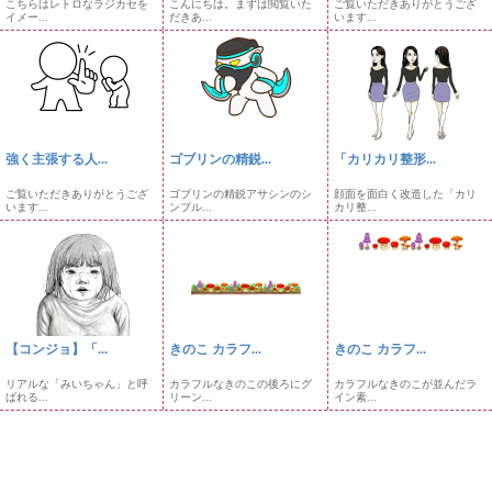
こちらはレトロなラジカセを
こんにちは。まずは閲覧いた
ご覧いただきありがとうござ
イメー...
だきあ...
います...
強く主張する人...
ゴブリンの精鋭...
「カリカリ整形...
ご覧いただきありがとうござ
ゴブリンの精鋭アサシンのシ
顔面を面白く改造した「カリ
います...
ンプル...
カリ整...
【コンジョ】「...
きのこ カラフ...
きのこ カラフ...
リアルな「みいちゃん」と呼
カラフルなきのこの後ろにグ
カラフルなきのこが並んだラ
ばれる...
リーン...
イン素...