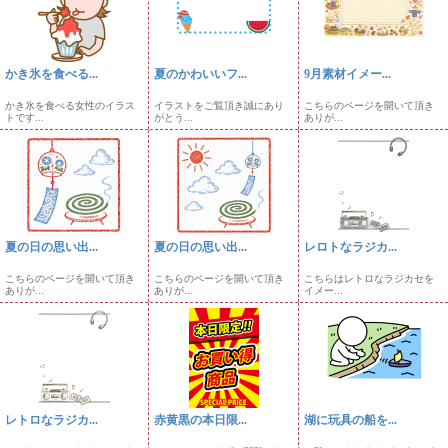
かき氷を食べる...
夏のかわいいフ...
9月素材イメー...
かき氷を食べる女性のイラス
イラストをご覧頂き誠にあり
こちらのページを開いて頂き
トです...
がとう...
ありが...
夏の日の思い出...
夏の日の思い出...
レロトなラジカ...
こちらのページを開いて頂き
こちらのページを開いて頂き
こちらはレトロなラジカセを
ありが...
ありが...
イメー...
レトロなラジカ...
赤黄黒の本日限...
湖に玩具の船を...