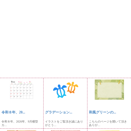
令和８年、20...
グラデーション...
和風グリーンの...
令和８年、2026年、9月横型
イラストをご覧頂き誠にあり
こちらのページを開いて頂き
カ...
がとう...
ありが...