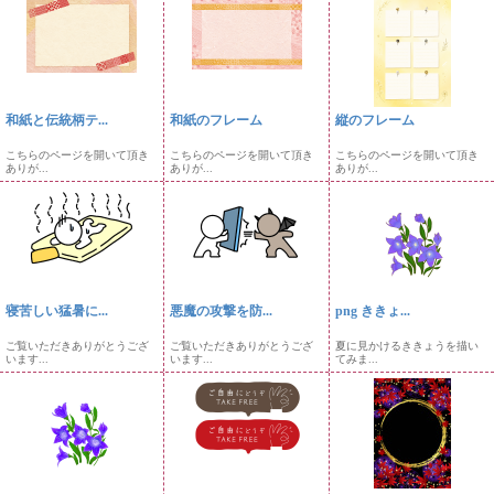
和紙と伝統柄テ...
和紙のフレーム
縦のフレーム
こちらのページを開いて頂き
こちらのページを開いて頂き
こちらのページを開いて頂き
ありが...
ありが...
ありが...
寝苦しい猛暑に...
悪魔の攻撃を防...
png ききょ...
ご覧いただきありがとうござ
ご覧いただきありがとうござ
夏に見かけるききょうを描い
います...
います...
てみま...