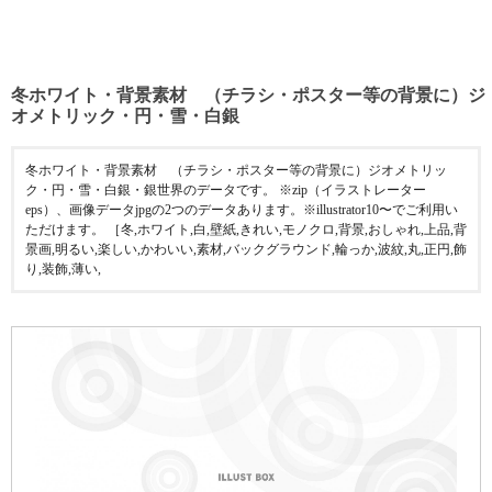
冬ホワイト・背景素材 （チラシ・ポスター等の背景に）ジ
オメトリック・円・雪・白銀
冬ホワイト・背景素材 （チラシ・ポスター等の背景に）ジオメトリッ
ク・円・雪・白銀・銀世界のデータです。 ※zip（イラストレーター
eps）、画像データjpgの2つのデータあります。※illustrator10〜でご利用い
ただけます。 ［冬,ホワイト,白,壁紙,きれい,モノクロ,背景,おしゃれ,上品,背
景画,明るい,楽しい,かわいい,素材,バックグラウンド,輪っか,波紋,丸,正円,飾
り,装飾,薄い,