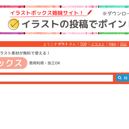
ようこそ
ゲスト
さん
TOP
イラスト
Q&A
日記