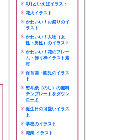
6月といえばイラスト
花火イラスト
かわいい！お祭りのイ
ラスト
かわいい！人物（女
性・男性）のイラスト
かわいい！花のフレー
ム・飾り枠イラスト素
材
保育園・園児のイラス
ト
熨斗紙（のし）の無料
テンプレートをダウン
ロード
誕生日の可愛いイラス
ト
学校のイラスト
職業 イラスト