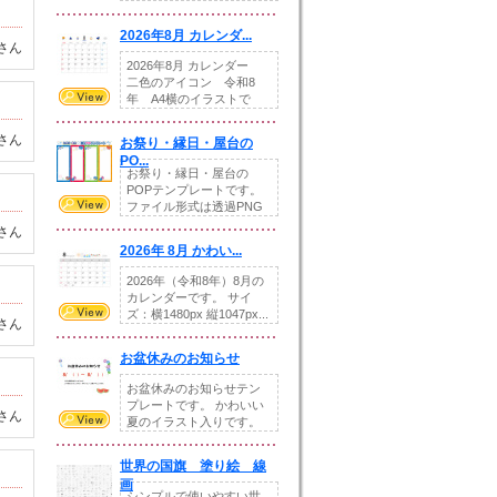
りの提...
2026年8月 カレンダ...
さん
2026年8月 カレンダー
二色のアイコン 令和8
年 A4横のイラストで
す。8月をテ...
さん
お祭り・縁日・屋台の
PO...
お祭り・縁日・屋台の
POPテンプレートです。
ファイル形式は透過PNG
です。---太め...
さん
2026年 8月 かわい...
2026年（令和8年）8月の
カレンダーです。 サイ
ズ：横1480px 縦1047px...
さん
お盆休みのお知らせ
お盆休みのお知らせテン
プレートです。 かわいい
さん
夏のイラスト入りです。
休業日の日付けを...
世界の国旗 塗り絵 線
画
シンプルで使いやすい世