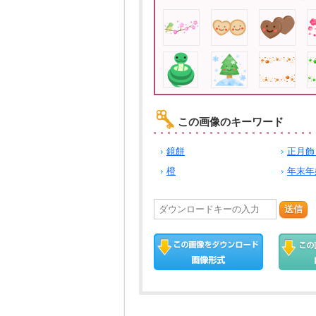
この画像のキーワード
鏡餅
正月飾
橙
年末年
送信