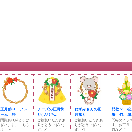
正月飾り フレ
チーズの正月飾
ねずみさんの正
門松２（松
ーム 枠
り(ツバキ...
月飾り
梅、竹、扇、
閲覧ありがとうご
ご観覧いただきあ
ご観覧いただきあ
門松のイラ
ざいます。 こちら
りがとうございま
りがとうございま
す。お正月
は、正...
す。ZI...
す。ZI...
前などに...