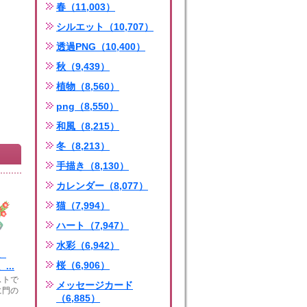
春（11,003）
シルエット（10,707）
透過PNG（10,400）
秋（9,439）
植物（8,560）
png（8,550）
和風（8,215）
冬（8,213）
手描き（8,130）
カレンダー（8,077）
猫（7,994）
ハート（7,947）
水彩（6,942）
、
桜（6,906）
...
ストで
メッセージカード
に門の
（6,885）