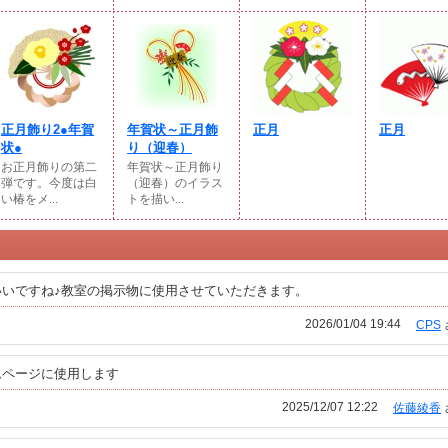
正月飾り2●年賀
年賀状～正月飾
正月
正月
状●
り（迎春）
お正月飾りの第二
年賀状～正月飾り
弾です。今度は白
（迎春）のイラス
い椿をメ...
トを描い...
いですね♪教室の掲示物に使用させていただきます。
2026/01/04 19:44
CPS
ムページに使用します
2025/12/07 12:22
佐藤綾香