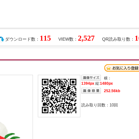
115
2,527
1
ダウンロード数：
VIEW数：
QR読み取り数：
横：
1394px
縦:
1480px
252.56kb
読み取り回数：
10
回