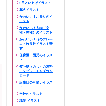
6月といえばイラスト
花火イラスト
かわいい！お祭りのイ
ラスト
かわいい！人物（女
性・男性）のイラスト
かわいい！花のフレー
ム・飾り枠イラスト素
材
保育園・園児のイラス
ト
熨斗紙（のし）の無料
テンプレートをダウン
ロード
誕生日の可愛いイラス
ト
学校のイラスト
職業 イラスト