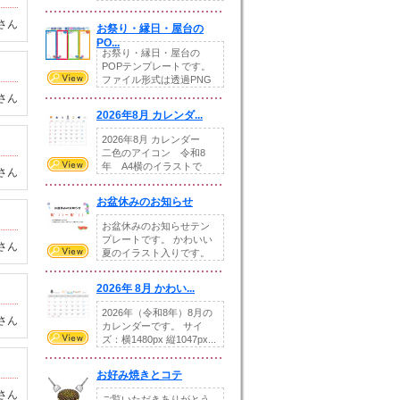
りの提...
さん
お祭り・縁日・屋台の
PO...
お祭り・縁日・屋台の
POPテンプレートです。
ファイル形式は透過PNG
です。---太め...
さん
2026年8月 カレンダ...
2026年8月 カレンダー
二色のアイコン 令和8
年 A4横のイラストで
さん
す。8月をテ...
お盆休みのお知らせ
お盆休みのお知らせテン
プレートです。 かわいい
さん
夏のイラスト入りです。
休業日の日付けを...
2026年 8月 かわい...
2026年（令和8年）8月の
さん
カレンダーです。 サイ
ズ：横1480px 縦1047px...
お好み焼きとコテ
さん
ご覧いただきありがとう