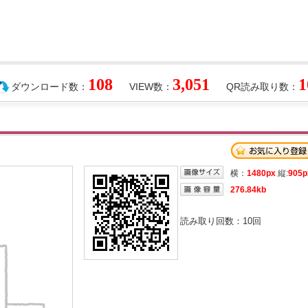
108
3,051
1
ダウンロード数：
VIEW数：
QR読み取り数：
横：
1480px
縦:
905p
276.84kb
読み取り回数：
10
回