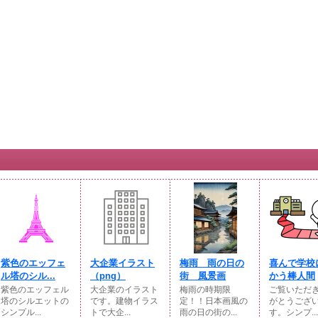
紫色のエッフェ
大企業イラスト
梅雨 雨の日の
喜んで学校
ル塔のシル...
（png）
街 風景画
かう棒人間
紫色のエッフェル
大企業のイラスト
梅雨の時期限
ご覧いただ
塔のシルエットの
です。建物イラス
定！！日本画風の
がとうござ
シンプル...
トで大企...
雨の日の街の...
す。シンプ...