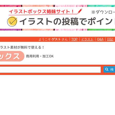
ようこそ
ゲスト
さん
TOP
イラスト
Q&A
日記