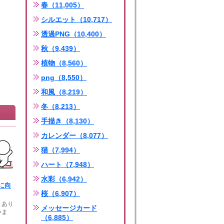
春（11,005）
シルエット（10,717）
透過PNG（10,400）
秋（9,439）
植物（8,560）
png（8,550）
和風（8,219）
冬（8,213）
手描き（8,130）
カレンダー（8,077）
猫（7,994）
ハート（7,948）
水彩（6,942）
に向
桜（6,907）
きあり
メッセージカード
いま
（6,885）