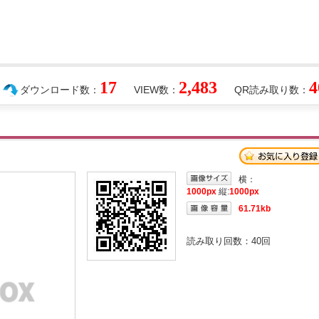
17
2,483
4
ダウンロード数：
VIEW数：
QR読み取り数：
横：
1000px
縦:
1000px
61.71kb
読み取り回数：
40
回