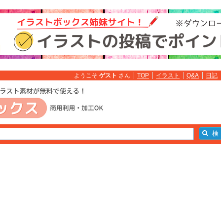
ようこそ
ゲスト
さん
TOP
イラスト
Q&A
日記