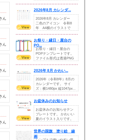
りの提...
2026年8月 カレンダ...
さん
2026年8月 カレンダー
二色のアイコン 令和8
年 A4横のイラストで
す。8月をテ...
お祭り・縁日・屋台の
さん
PO...
お祭り・縁日・屋台の
POPテンプレートです。
ファイル形式は透過PNG
です。---太め...
さん
2026年 8月 かわい...
2026年（令和8年）8月の
カレンダーです。 サイ
ズ：横1480px 縦1047px...
さん
お盆休みのお知らせ
お盆休みのお知らせテン
プレートです。 かわいい
夏のイラスト入りです。
さん
休業日の日付けを...
世界の国旗 塗り絵 線
画
シンプルで使いやすい世