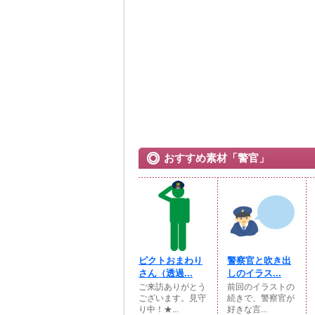
おすすめ素材「警官」
ピクトおまわり
警察官と吹き出
さん（透過...
しのイラス...
ご来訪ありがとう
前回のイラストの
ございます。見守
続きで、警察官が
り中！★...
好きな言...