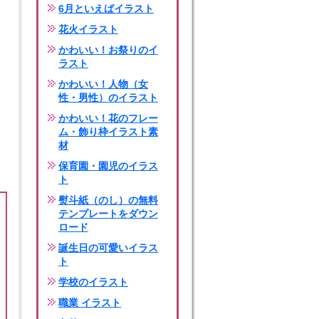
6月といえばイラスト
花火イラスト
かわいい！お祭りのイ
ラスト
かわいい！人物（女
性・男性）のイラスト
かわいい！花のフレー
ム・飾り枠イラスト素
材
保育園・園児のイラス
ト
熨斗紙（のし）の無料
テンプレートをダウン
ロード
誕生日の可愛いイラス
ト
学校のイラスト
職業 イラスト