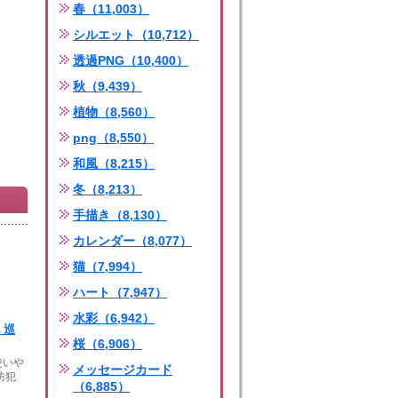
春（11,003）
シルエット（10,712）
透過PNG（10,400）
秋（9,439）
植物（8,560）
png（8,550）
和風（8,215）
冬（8,213）
手描き（8,130）
カレンダー（8,077）
猫（7,994）
ハート（7,947）
水彩（6,942）
 巡
桜（6,906）
使いや
メッセージカード
防犯
（6,885）