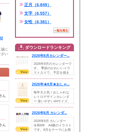
正月（6,849）
文字（6,557）
女性（6,381）
2
ダウンロードランキング
、誠に
ござい
2026年8月カレンダー...
2026年8月のカレンダーで
す。 季節のかわいいイラ
スト入りで、予定を描き
込めるスペ...
2026年★8月★おしゃ...
毎年大人気！おしゃれな
さん
レトロデザインカレンダ
ー 使いやすいA4サイズ。
illust...
2026年8月 カレンダ...
2026年8月 カレンダー
さん
令和8年 A4横のイラスト
です。8月をテーマにお祭