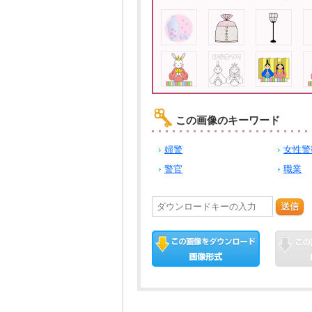
この画像のキーワード
婦警
女性警
警官
職業
送信