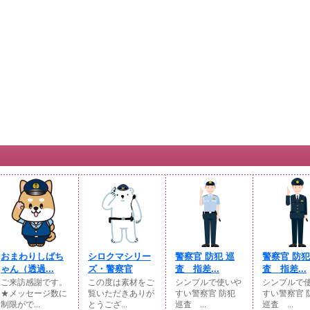
おまわりしばち
シロクマシリー
警察官 防犯 巡
警察官 防犯
ゃん（透過...
ズ・警察官
査 指差...
査 指差...
ご来訪感謝です。
この度は素材をご
シンプルで使いや
シンプルで
★メッセージ数に
覧いただきありが
すい警察官 防犯
すい警察官 
制限がで...
とうござ...
巡査 ...
巡査 ...