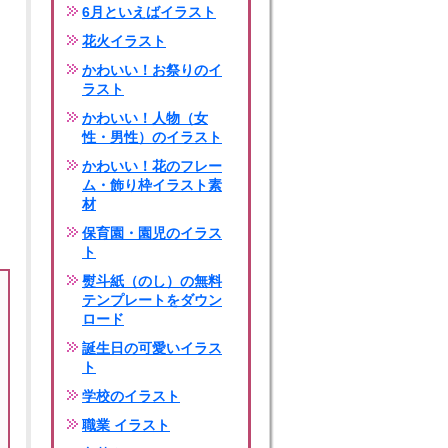
6月といえばイラスト
花火イラスト
かわいい！お祭りのイ
ラスト
かわいい！人物（女
性・男性）のイラスト
かわいい！花のフレー
ム・飾り枠イラスト素
材
保育園・園児のイラス
ト
熨斗紙（のし）の無料
テンプレートをダウン
ロード
誕生日の可愛いイラス
ト
学校のイラスト
職業 イラスト