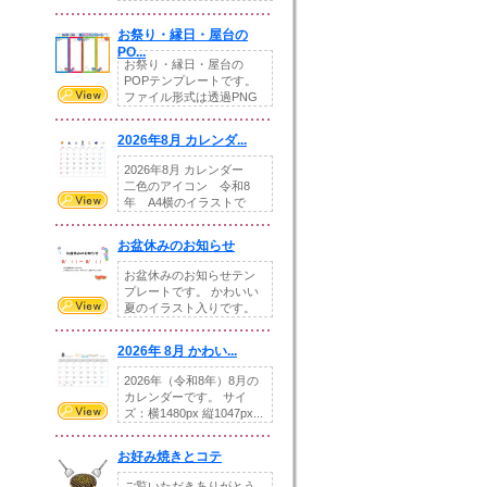
りの提...
お祭り・縁日・屋台の
PO...
お祭り・縁日・屋台の
POPテンプレートです。
ファイル形式は透過PNG
です。---太め...
2026年8月 カレンダ...
2026年8月 カレンダー
二色のアイコン 令和8
年 A4横のイラストで
す。8月をテ...
お盆休みのお知らせ
お盆休みのお知らせテン
プレートです。 かわいい
夏のイラスト入りです。
休業日の日付けを...
2026年 8月 かわい...
2026年（令和8年）8月の
カレンダーです。 サイ
ズ：横1480px 縦1047px...
お好み焼きとコテ
ご覧いただきありがとう