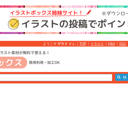
ようこそ
ゲスト
さん
TOP
イラスト
Q&A
日記