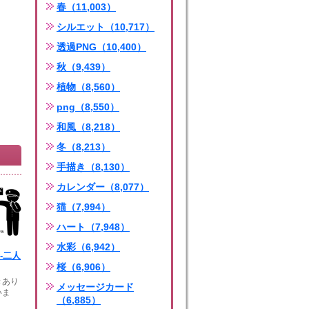
春（11,003）
シルエット（10,717）
透過PNG（10,400）
秋（9,439）
植物（8,560）
png（8,550）
和風（8,218）
冬（8,213）
手描き（8,130）
カレンダー（8,077）
猫（7,994）
ハート（7,948）
水彩（6,942）
-二人
桜（6,906）
きあり
メッセージカード
いま
（6,885）