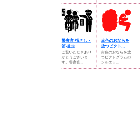
警察官-指さし・
赤色のおならを
笛-並走
放つピクト...
ご覧いただきあり
赤色のおならを放
がとうございま
つピクトグラムの
す。警察官...
シルエッ...