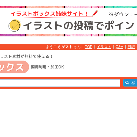
ようこそ
ゲスト
さん
TOP
イラスト
Q&A
日記