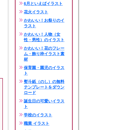
6月といえばイラスト
花火イラスト
かわいい！お祭りのイ
ラスト
かわいい！人物（女
性・男性）のイラスト
かわいい！花のフレー
ム・飾り枠イラスト素
材
保育園・園児のイラス
ト
熨斗紙（のし）の無料
テンプレートをダウン
ロード
誕生日の可愛いイラス
ト
学校のイラスト
職業 イラスト