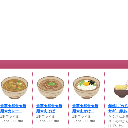
食事★和食★麺
食事★和食★麺
食事★和食★麺
年越しそば
類★カレー...
類★肉そば
類★山かけ...
サギ 線あ..
ZIPファイル
ZIPファイル
ZIPファイル
たくさんあ
→eps（illustra...
→eps（illustra...
→eps（illustra...
ストの中か
けていた...