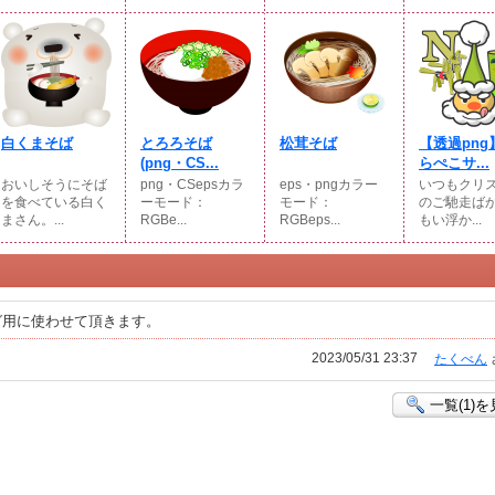
白くまそば
とろろそば
松茸そば
【透過png
(png・CS...
らぺこサ...
おいしそうにそば
png・CSepsカラ
eps・pngカラー
いつもクリ
を食べている白く
ーモード：
モード：
のご馳走ば
まさん。...
RGBe...
RGBeps...
もい浮か...
グ用に使わせて頂きます。
2023/05/31 23:37
たくべん
一覧(1)