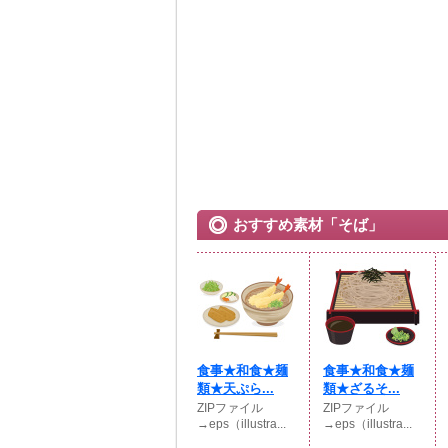
おすすめ素材「そば」
食事★和食★麺
食事★和食★麺
類★天ぷら...
類★ざるそ...
ZIPファイル
ZIPファイル
→eps（illustra...
→eps（illustra...