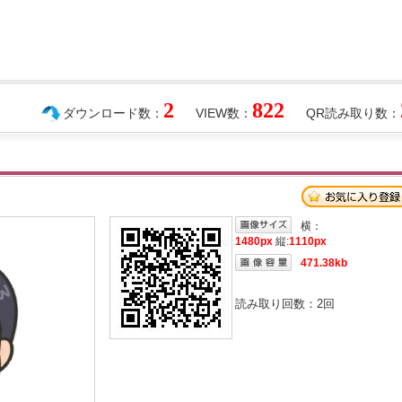
2
822
ダウンロード数：
VIEW数：
QR読み取り数：
横：
1480px
縦:
1110px
471.38kb
読み取り回数：
2
回