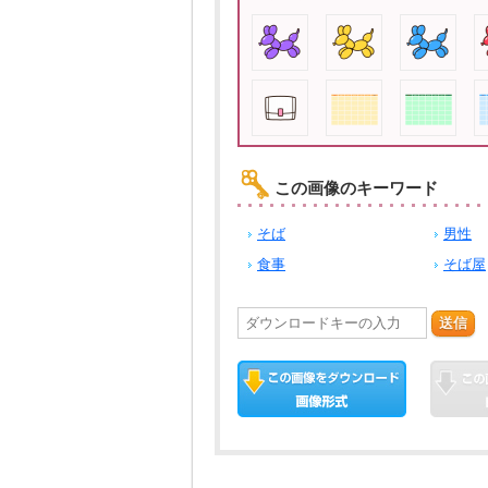
この画像のキーワード
そば
男性
食事
そば屋
送信