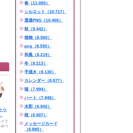
春（11,005）
シルエット（10,717）
透過PNG（10,400）
秋（9,442）
植物（8,560）
png（8,550）
和風（8,219）
冬（8,213）
手描き（8,130）
カレンダー（8,077）
猫（7,994）
ハート（7,948）
水彩（6,942）
とウ
桜（6,907）
.
るイラ
メッセージカード
らみつ
（6,885）