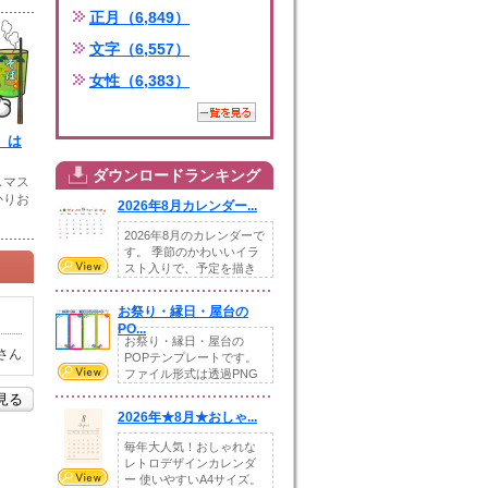
正月（6,849）
文字（6,557）
女性（6,383）
】は
ダウンロードランキング
スマス
かりお
2026年8月カレンダー...
2026年8月のカレンダーで
す。 季節のかわいいイラ
スト入りで、予定を描き
込めるスペ...
お祭り・縁日・屋台の
PO...
お祭り・縁日・屋台の
さん
POPテンプレートです。
ファイル形式は透過PNG
です。---太め...
を見る
2026年★8月★おしゃ...
毎年大人気！おしゃれな
レトロデザインカレンダ
ー 使いやすいA4サイズ。