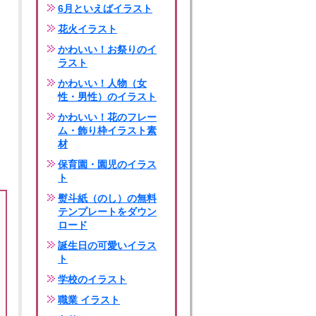
6月といえばイラスト
花火イラスト
かわいい！お祭りのイ
ラスト
かわいい！人物（女
性・男性）のイラスト
かわいい！花のフレー
ム・飾り枠イラスト素
材
保育園・園児のイラス
ト
熨斗紙（のし）の無料
テンプレートをダウン
ロード
誕生日の可愛いイラス
ト
学校のイラスト
職業 イラスト