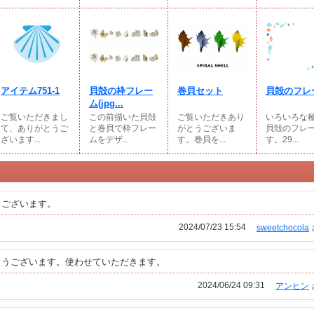
アイテム751-1
貝殻の枠フレー
巻貝セット
貝殻のフレ
ム(jpg...
ご覧いただきまし
この前描いた貝殻
ご覧いただきあり
いろいろな
て、ありがとうご
と巻貝で枠フレー
がとうございま
貝殻のフレ
ざいます...
ムをデザ...
す。巻貝を...
す。29...
うございます。
2024/07/23 15:54
sweetchocola
とうございます。使わせていただきます。
2024/06/24 09:31
アンヒン