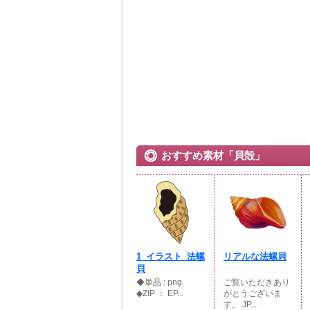
おすすめ素材「貝殻」
1_イラスト_法螺
リアルな法螺貝
貝
◆単品 : png
ご覧いただきあり
◆ZIP ： EP...
がとうございま
す。 JP...