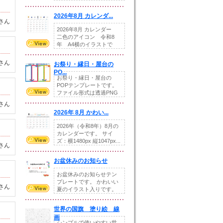
りの提...
2026年8月 カレンダ...
さん
2026年8月 カレンダー
二色のアイコン 令和8
年 A4横のイラストで
す。8月をテ...
さん
お祭り・縁日・屋台の
PO...
お祭り・縁日・屋台の
POPテンプレートです。
ファイル形式は透過PNG
です。---太め...
さん
2026年 8月 かわい...
2026年（令和8年）8月の
カレンダーです。 サイ
ズ：横1480px 縦1047px...
さん
お盆休みのお知らせ
お盆休みのお知らせテン
プレートです。 かわいい
さん
夏のイラスト入りです。
休業日の日付けを...
世界の国旗 塗り絵 線
画
シンプルで使いやすい世