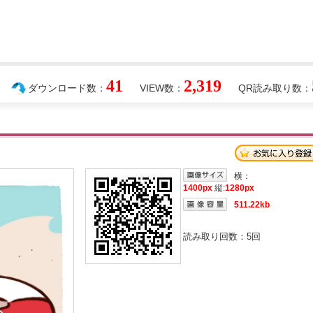
41
2,319
ダウンロード数：
VIEW数：
QR読み取り数：
横：
1400px
縦:
1280px
511.22kb
読み取り回数：
5
回