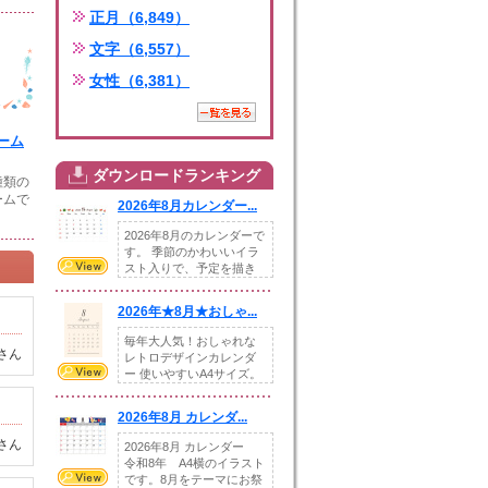
正月（6,849）
文字（6,557）
女性（6,381）
ーム
ダウンロードランキング
種類の
ームで
2026年8月カレンダー...
2026年8月のカレンダーで
す。 季節のかわいいイラ
スト入りで、予定を描き
込めるスペ...
2026年★8月★おしゃ...
毎年大人気！おしゃれな
さん
レトロデザインカレンダ
ー 使いやすいA4サイズ。
illust...
2026年8月 カレンダ...
さん
2026年8月 カレンダー
令和8年 A4横のイラスト
です。8月をテーマにお祭