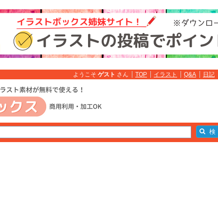
ようこそ
ゲスト
さん
TOP
イラスト
Q&A
日記