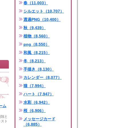
春（11,003）
シルエット（10,707）
透過PNG（10,400）
秋（9,439）
植物（8,560）
png（8,550）
和風（8,215）
冬（8,213）
手描き（8,130）
カレンダー（8,077）
猫（7,994）
ハート（7,947）
水彩（6,942）
ーム
桜（6,906）
貝殻と
メッセージカード
ラスト
（6,885）