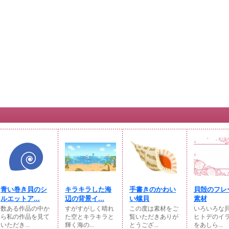
青い巻き貝のシ
キラキラした海
手書きのかわい
貝殻のフレ
ルエットア...
辺の背景イ...
い螺貝
素材
数ある作品の中か
すがすがしく晴れ
この度は素材をご
いろいろな
ら私の作品を見て
た空とキラキラと
覧いただきありが
ヒトデのイ
いただき...
輝く海の...
とうござ...
をあしら...