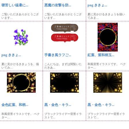
寝苦しい猛暑に...
悪魔の攻撃を防...
png ききょ...
ご覧いただきありがとうござ
ご覧いただきありがとうござ
夏に見かけるききょうを描い
います...
います...
てみま...
png ききょ...
手書き風ラフご...
紅葉、紫和柄玉...
夏に見かけるききょうを、描
こんにちは。まずは閲覧いた
和風背景イラストです。 ベク
いてみ...
だきあ...
ター...
金色紅葉、和柄...
黒・金色・キラ...
黒・金色・キラ...
和風背景イラストです。 ベク
ブラックフライデー背景イラ
ブラックフライデー背景イラ
ター...
ストで...
ストで...