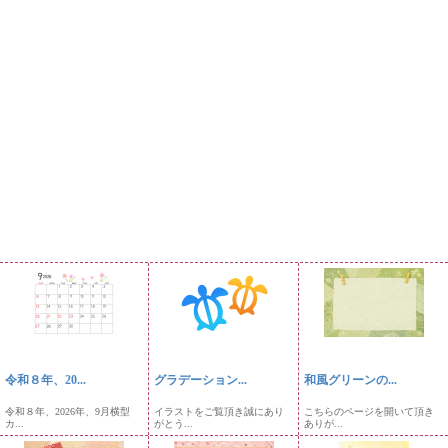
令和８年、20...
グラデーション...
和風グリーンの...
令和８年、2026年、9月横型
イラストをご覧頂き誠にあり
こちらのページを開いて頂き
カ...
がとう...
ありが...