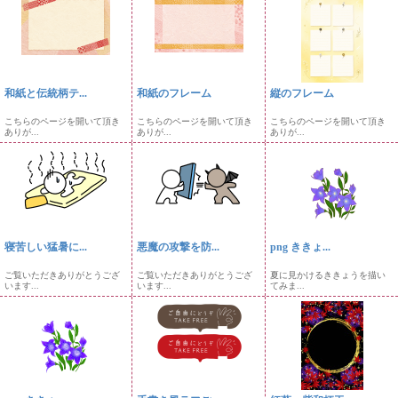
和紙と伝統柄テ...
和紙のフレーム
縦のフレーム
こちらのページを開いて頂き
こちらのページを開いて頂き
こちらのページを開いて頂き
ありが...
ありが...
ありが...
寝苦しい猛暑に...
悪魔の攻撃を防...
png ききょ...
ご覧いただきありがとうござ
ご覧いただきありがとうござ
夏に見かけるききょうを描い
います...
います...
てみま...