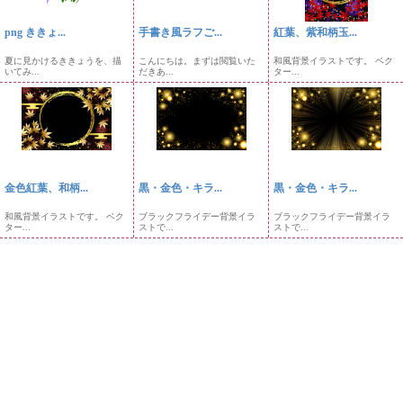
png ききょ...
手書き風ラフご...
紅葉、紫和柄玉...
夏に見かけるききょうを、描
こんにちは。まずは閲覧いた
和風背景イラストです。 ベク
いてみ...
だきあ...
ター...
金色紅葉、和柄...
黒・金色・キラ...
黒・金色・キラ...
和風背景イラストです。 ベク
ブラックフライデー背景イラ
ブラックフライデー背景イラ
ター...
ストで...
ストで...