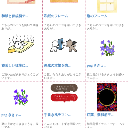
和紙と伝統柄テ...
和紙のフレーム
縦のフレーム
こちらのページを開いて頂き
こちらのページを開いて頂き
こちらのページを開いて頂き
ありが...
ありが...
ありが...
寝苦しい猛暑に...
悪魔の攻撃を防...
png ききょ...
ご覧いただきありがとうござ
ご覧いただきありがとうござ
夏に見かけるききょうを描い
います...
います...
てみま...
png ききょ...
手書き風ラフご...
紅葉、紫和柄玉...
夏に見かけるききょうを、描
こんにちは。まずは閲覧いた
和風背景イラストです。 ベク
いてみ...
だきあ...
ター...