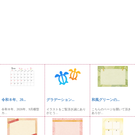
令和８年、20...
グラデーション...
和風グリーンの...
令和８年、2026年、9月横型
イラストをご覧頂き誠にあり
こちらのページを開いて頂き
カ...
がとう...
ありが...