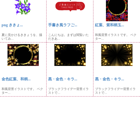
png ききょ...
手書き風ラフご...
紅葉、紫和柄玉...
夏に見かけるききょうを、描
こんにちは。まずは閲覧いた
和風背景イラストです。 ベク
いてみ...
だきあ...
ター...
金色紅葉、和柄...
黒・金色・キラ...
黒・金色・キラ...
和風背景イラストです。 ベク
ブラックフライデー背景イラ
ブラックフライデー背景イラ
ター...
ストで...
ストで...