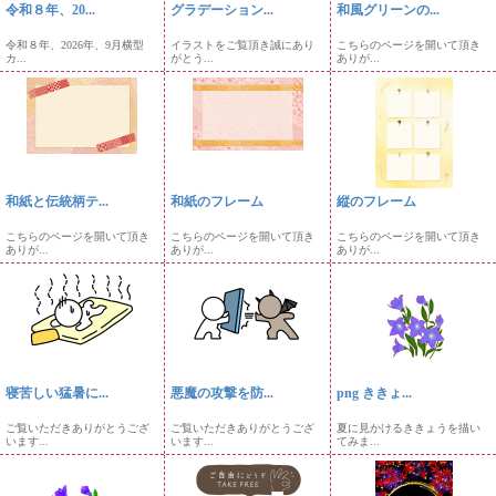
令和８年、20...
グラデーション...
和風グリーンの...
令和８年、2026年、9月横型
イラストをご覧頂き誠にあり
こちらのページを開いて頂き
カ...
がとう...
ありが...
和紙と伝統柄テ...
和紙のフレーム
縦のフレーム
こちらのページを開いて頂き
こちらのページを開いて頂き
こちらのページを開いて頂き
ありが...
ありが...
ありが...
寝苦しい猛暑に...
悪魔の攻撃を防...
png ききょ...
ご覧いただきありがとうござ
ご覧いただきありがとうござ
夏に見かけるききょうを描い
います...
います...
てみま...