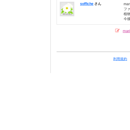
soffiche
さん
ma
フ
植
今
ma
利用規約