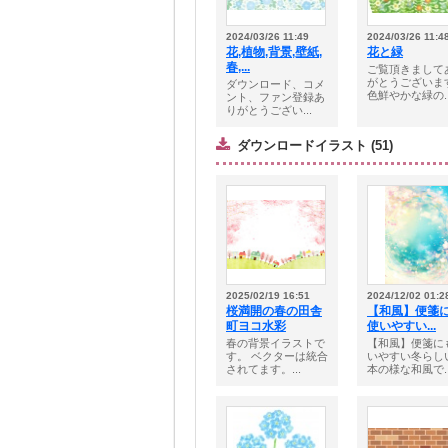
2024/03/26 11:49
2024/03/26 11:4
花,植物,背景,壁紙,
花と緑
春,...
ご覧頂きまして
がとうございま
ダウンロード、コメ
色鮮やかな緑の..
ント、ファン登録あ
りがとうござい...
ダウンロードイラスト (51)
2025/02/19 16:51
2024/12/02 01:2
桜満開の春の田舎
【和風】便箋
町ヨコ水彩
使いやすい...
春の背景イラストで
【和風】便箋に
す。 ベクターは統合
いやすい冬らし
されてます。...
本の様な和風で..