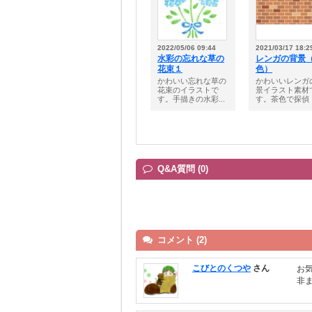
2022/05/06 09:44
2021/03/17 18:2
水彩の忘れな草の
レンガの背景
花束１
色）
かわいい忘れな草の
かわいいレンガ
花束のイラストで
景イラスト素材
す。手描きの水彩...
す。茶色で探偵・.
Q&A質問 (0)
コメント (2)
こびとのくつや
さん
お
非