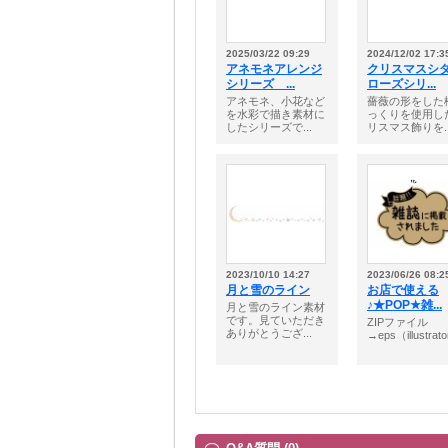
2025/03/22 09:29
2024/12/02 17:3
アネモネアレンジ
クリスマスシ
シリーズ ...
ローズシリ...
アネモネ、小花など
薔薇の形をした
を水彩で描き素材に
っくりを使用し
したシリーズで...
リスマス飾りを..
2023/10/10 14:27
2023/06/26 08:2
月と雪のライン
お店で使える
♪★POP★雑...
月と雪のライン素材
です。見ていただき
ZIPファイル
ありがとうござ...
→eps（illustrato