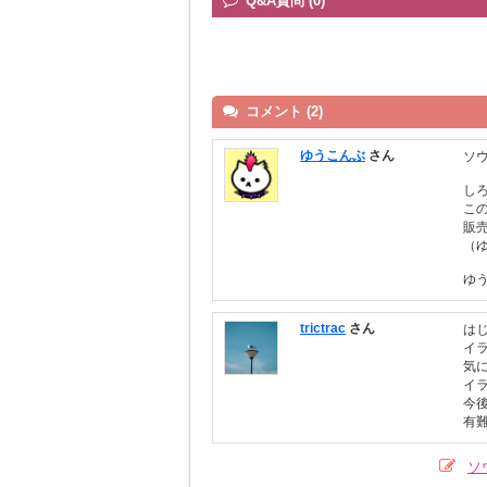
Q&A質問 (0)
コメント (2)
ゆうこんぶ
さん
ソ
し
こ
販売
（
ゆ
trictrac
さん
は
イ
気
イ
今
有
ソ