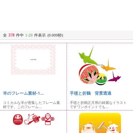
378
全
件中
1-20
件表示 (0.009秒)
羊のフレーム素材-1...
手毬と折鶴 背景透過
コミカルな羊が密集したフレーム素
手毬と折鶴正月用の綺麗なイラスト
材です。このフレーム...
ですワンポイントでも...