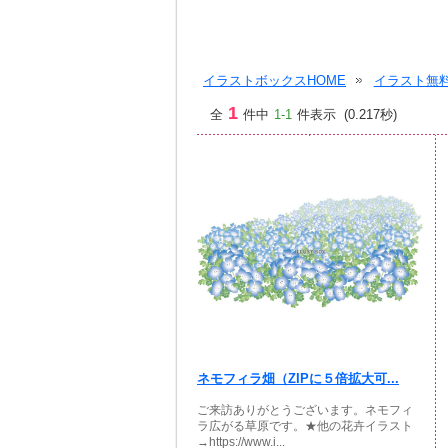
イラストボックスHOME
イラスト無料
1
全
件中
1-1
件表示 (0.217秒)
ネモフィラ畑（ZIPに５倍拡大可...
ご来訪ありがとうございます。ネモフィ
ラ広がる草原です。★他の花卉イラスト
→https://www.i...