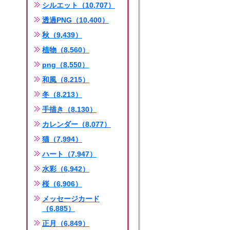
シルエット（10,707）
透過PNG（10,400）
秋（9,439）
植物（8,560）
png（8,550）
和風（8,215）
冬（8,213）
手描き（8,130）
カレンダー（8,077）
猫（7,994）
ハート（7,947）
水彩（6,942）
桜（6,906）
メッセージカード
（6,885）
正月（6,849）