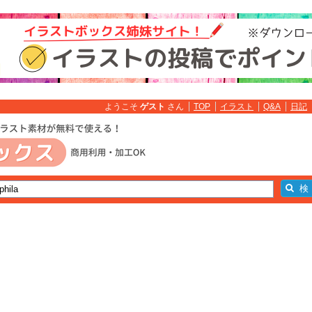
ようこそ
ゲスト
さん
TOP
イラスト
Q&A
日記