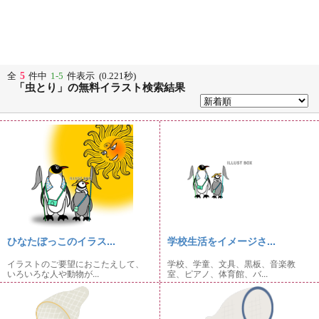
5
全
件中
1-5
件表示 (0.221秒)
「虫とり」の無料イラスト検索結果
ひなたぼっこのイラス...
学校生活をイメージさ...
イラストのご要望におこたえして、
学校、学童、文具、黒板、音楽教
いろいろな人や動物が...
室、ピアノ、体育館、バ...