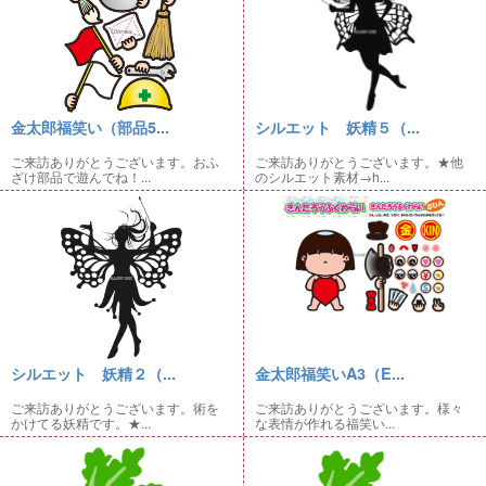
金太郎福笑い（部品5...
シルエット 妖精５（...
ご来訪ありがとうございます。おふ
ご来訪ありがとうございます。★他
ざけ部品で遊んでね！...
のシルエット素材→h...
シルエット 妖精２（...
金太郎福笑いA3（E...
ご来訪ありがとうございます。術を
ご来訪ありがとうございます。様々
かけてる妖精です。★...
な表情が作れる福笑い...