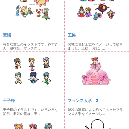
童話
王族
有名な童話のイラストです。赤ずき
お城に住む王族をイメージして描き
ん、親指姫、マッチ売...
ました。王様、お妃、...
王子様
フランス人形 2
王子様のイラストです。いろいろな
昭和の家庭によく飾ってあったフラ
髪形、服装の貴族、王...
ンス人形をイメージし...