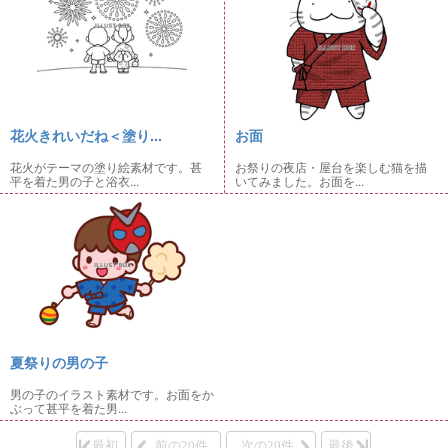
花火きれいだね＜塗り...
お面
花火がテーマの塗り絵素材です。甚
お祭りの夜店・屋台を楽しむ猫を描
平を着た男の子と浴衣...
いてみました。お面を...
夏祭りの男の子
男の子のイラスト素材です。お面をか
ぶって甚平を着た男...
最初
前の20件
次の20件
最後