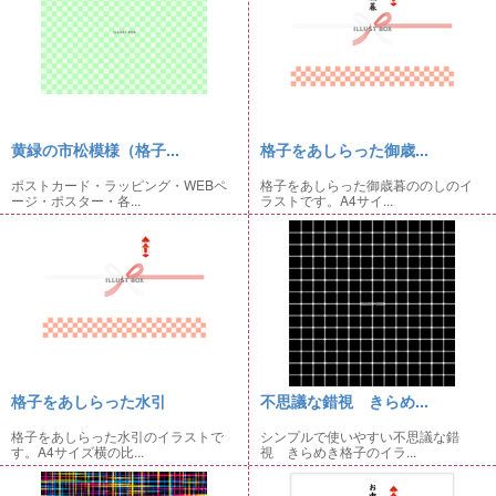
黄緑の市松模様（格子...
格子をあしらった御歳...
ポストカード・ラッピング・WEBペ
格子をあしらった御歳暮ののしのイ
ージ・ポスター・各...
ラストです。A4サイ...
格子をあしらった水引
不思議な錯視 きらめ...
格子をあしらった水引のイラストで
シンプルで使いやすい不思議な錯
す。A4サイズ横の比...
視 きらめき格子のイラ...