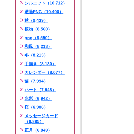
シルエット（10,712）
透過PNG（10,400）
秋（9,439）
植物（8,560）
png（8,550）
和風（8,218）
冬（8,213）
手描き（8,130）
カレンダー（8,077）
猫（7,994）
ハート（7,948）
水彩（6,942）
桜（6,906）
メッセージカード
（6,885）
正月（6,849）