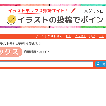
ようこそ
ゲスト
さん
TOP
イラスト
Q&A
日記