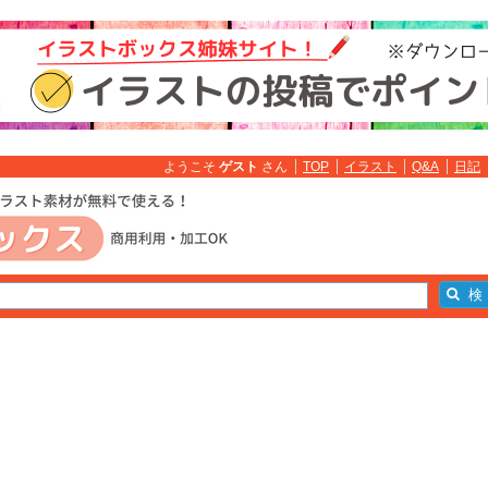
ようこそ
ゲスト
さん
TOP
イラスト
Q&A
日記