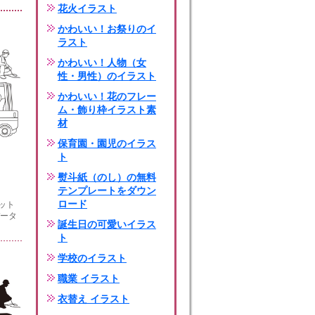
花火イラスト
かわいい！お祭りのイ
ラスト
かわいい！人物（女
性・男性）のイラスト
かわいい！花のフレー
ム・飾り枠イラスト素
材
保育園・園児のイラス
ト
熨斗紙（のし）の無料
テンプレートをダウン
ロード
ット
データ
誕生日の可愛いイラス
ト
学校のイラスト
職業 イラスト
衣替え イラスト