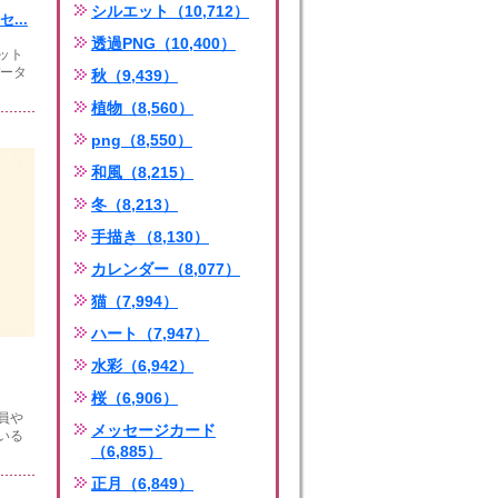
シルエット（10,712）
...
透過PNG（10,400）
ット
データ
秋（9,439）
植物（8,560）
png（8,550）
和風（8,215）
冬（8,213）
手描き（8,130）
カレンダー（8,077）
猫（7,994）
ハート（7,947）
水彩（6,942）
桜（6,906）
員や
メッセージカード
いる
（6,885）
正月（6,849）