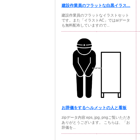
建設作業員のフラットな白黒イラス...
建設作業員のフラットなイラストセット
です。また「イラストAC」ではaiデータ
も無料配布していますので...
お辞儀をするヘルメットの人と看板
zipデータ内容:eps, jpg, pngご覧いただき
ありがとうございます。 こちらは、「お
辞儀を...