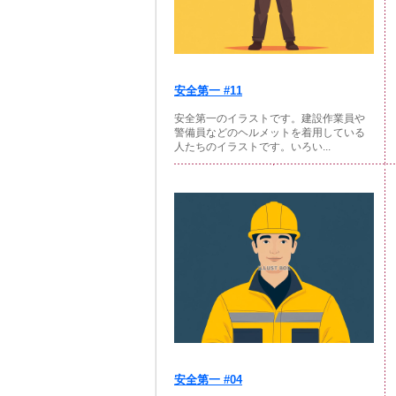
安全第一 #11
安全第一のイラストです。建設作業員や
警備員などのヘルメットを着用している
人たちのイラストです。いろい...
安全第一 #04