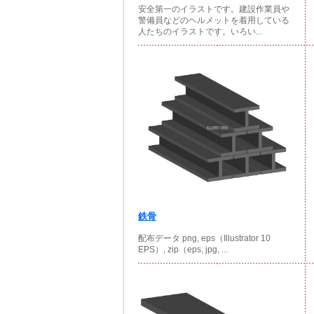
安全第一のイラストです。建設作業員や
警備員などのヘルメットを着用している
人たちのイラストです。いろい...
鉄骨
配布データ png, eps（Illustrator 10
EPS）, zip（eps, jpg, ...