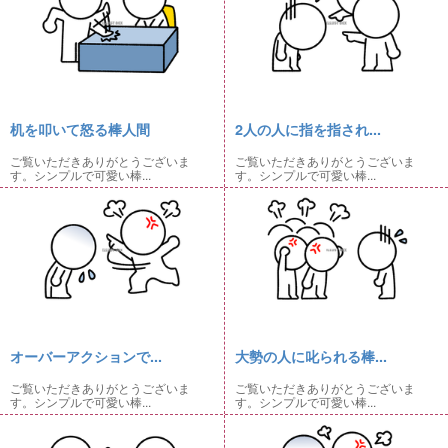
机を叩いて怒る棒人間
2人の人に指を指され...
ご覧いただきありがとうございま
ご覧いただきありがとうございま
す。シンプルで可愛い棒...
す。シンプルで可愛い棒...
オーバーアクションで...
大勢の人に叱られる棒...
ご覧いただきありがとうございま
ご覧いただきありがとうございま
す。シンプルで可愛い棒...
す。シンプルで可愛い棒...