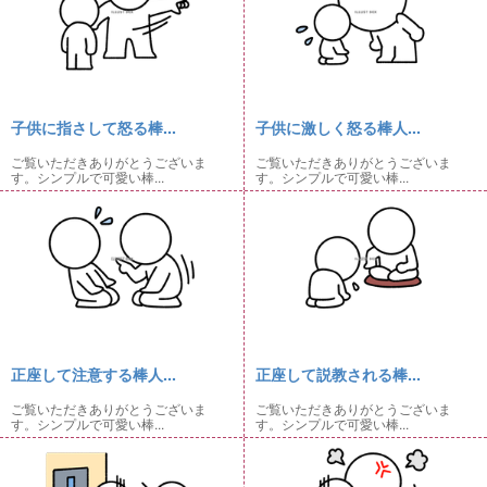
子供に指さして怒る棒...
子供に激しく怒る棒人...
ご覧いただきありがとうございま
ご覧いただきありがとうございま
す。シンプルで可愛い棒...
す。シンプルで可愛い棒...
正座して注意する棒人...
正座して説教される棒...
ご覧いただきありがとうございま
ご覧いただきありがとうございま
す。シンプルで可愛い棒...
す。シンプルで可愛い棒...