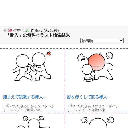
59
全
件中
1-20
件表示 (0.217秒)
「叱る」の無料イラスト検索結果
捕まえて説教する棒人...
顔を赤くして怒る棒人...
ご覧いただきありがとうございま
ご覧いただきありがとうございま
す。シンプルで可愛い棒...
す。シンプルで可愛い棒...