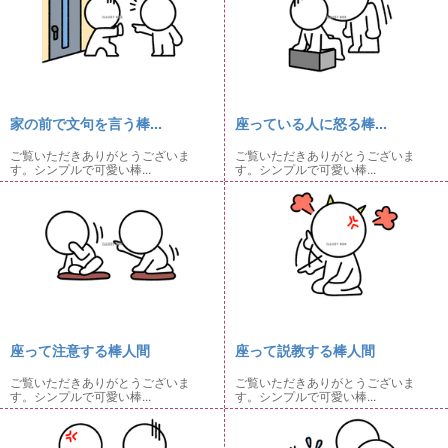
家の前で文句を言う棒...
座っている人に怒る棒...
ご覧いただきありがとうございま
ご覧いただきありがとうございま
す。シンプルで可愛い棒...
す。シンプルで可愛い棒...
座って注意する棒人間
座って説教する棒人間
ご覧いただきありがとうございま
ご覧いただきありがとうございま
す。シンプルで可愛い棒...
す。シンプルで可愛い棒...