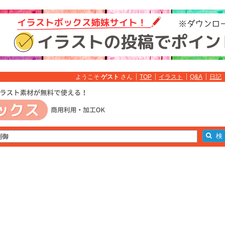
ようこそ
ゲスト
さん
TOP
イラスト
Q&A
日記